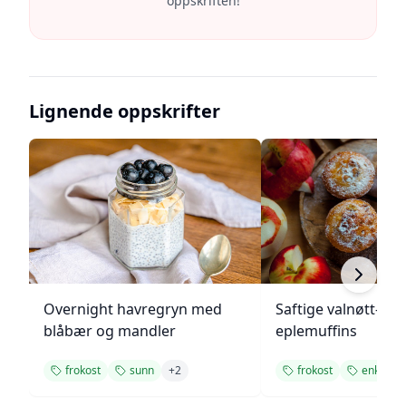
oppskriften!
Lignende oppskrifter
Overnight havregryn med
Saftige valnøtt- og
blåbær og mandler
eplemuffins
frokost
sunn
+
2
frokost
enkel