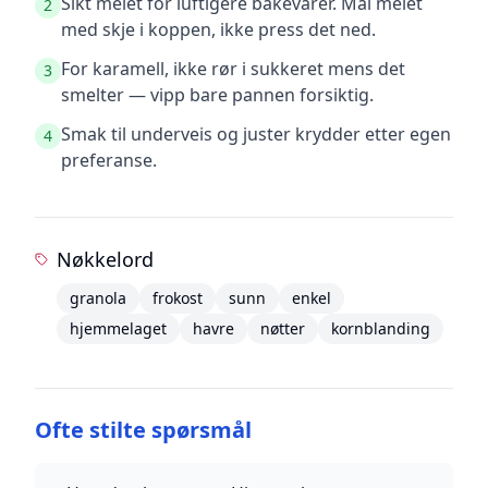
Sikt melet for luftigere bakevarer. Mål melet
2
med skje i koppen, ikke press det ned.
For karamell, ikke rør i sukkeret mens det
3
smelter — vipp bare pannen forsiktig.
Smak til underveis og juster krydder etter egen
4
preferanse.
Nøkkelord
granola
frokost
sunn
enkel
hjemmelaget
havre
nøtter
kornblanding
Ofte stilte spørsmål