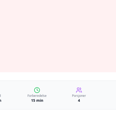
d
Forberedelse
Porsjoner
n
15 min
4