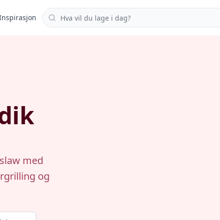
Søk i oppskrifter
Inspirasjon
dik
leslaw med
grilling og