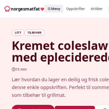
norgesmatfat
Meny
Oppskrifter
Artikler
LETT
TILBEHØR
Kremet coleslaw
med eplecidered
15
min
Lær hvordan du lager en deilig og frisk co
denne enkle oppskriften. Perfekt til sommer
som tilbehør til grillmat.