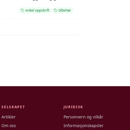
enkel oppskrift
tilbehør
enkel oppskrift
SELSKAPET
JURIDISK
Artikler
Personvern og vilkår
Om oss
Informasjonskapsler