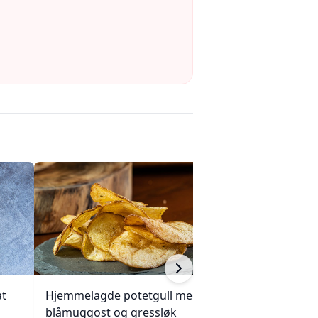
at
Hjemmelagde potetgull med
Knuste poteter 
blåmuggost og gressløk
olivenolje og sit