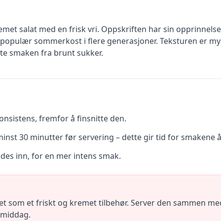
emet salat med en frisk vri. Oppskriften har sin opprinnels
 populær sommerkost i flere generasjoner. Teksturen er my
te smaken fra brunt sukker.
nsistens, fremfor å finsnitte den.
minst 30 minutter før servering – dette gir tid for smakene å 
andes inn, for en mer intens smak.
 som et friskt og kremet tilbehør. Server den sammen med g
rmiddag.