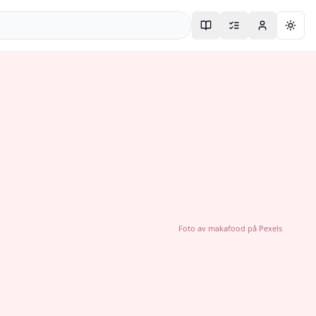
Togg
Foto av
makafood
på
Pexels