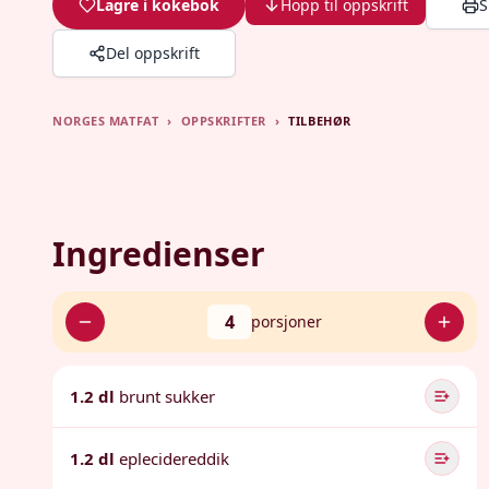
Lagre i kokebok
Hopp til oppskrift
S
Del oppskrift
NORGES MATFAT
›
OPPSKRIFTER
›
TILBEHØR
Ingredienser
4
porsjoner
1.2 dl
brunt sukker
1.2 dl
eplecidereddik