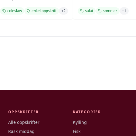
coleslaw
enkel oppskrift
+
2
salat
sommer
+
1
OPPSKRIFTER
KATEGORIER
Alle oppskrifter
Kylling
Rask middag
Fisk