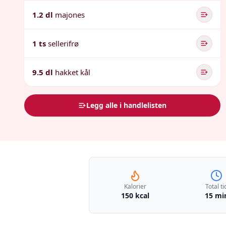
1.2 dl
majones
1 ts
sellerifrø
9.5 dl
hakket kål
Legg alle i handlelisten
Kalorier
Total ti
150 kcal
15 mi