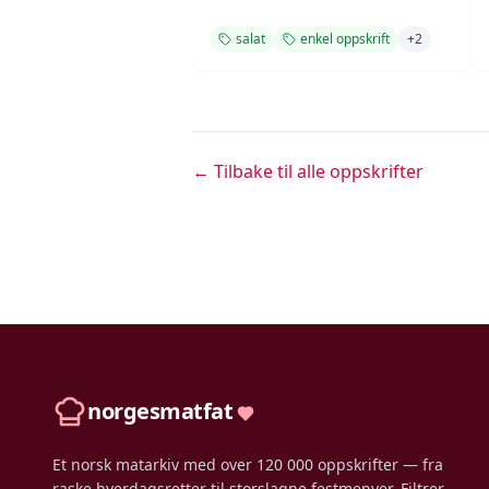
salat
enkel oppskrift
+
2
← Tilbake til alle oppskrifter
norgesmatfat
Et norsk matarkiv med over 120 000 oppskrifter — fra
raske hverdagsretter til storslagne festmenyer. Filtrer