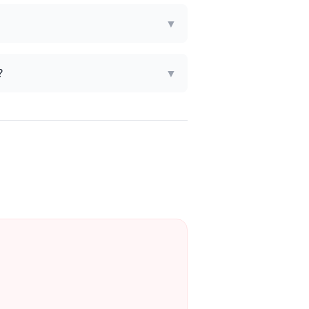
▼
?
▼