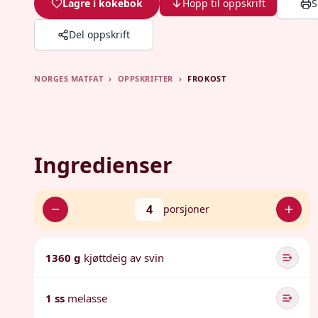
Lagre i kokebok
Hopp til oppskrift
S
Del oppskrift
NORGES MATFAT
›
OPPSKRIFTER
›
FROKOST
Ingredienser
4
porsjoner
1360 g
kjøttdeig av svin
1 ss
melasse