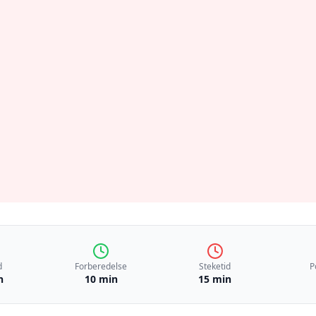
d
Forberedelse
Steketid
P
n
10 min
15 min