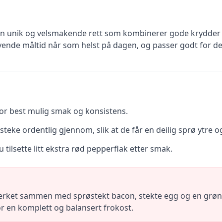
en unik og velsmakende rett som kombinerer gode krydder 
vende måltid når som helst på dagen, og passer godt for de
for best mulig smak og konsistens.
å steke ordentlig gjennom, slik at de får en deilig sprø ytre o
 tilsette litt ekstra rød pepperflak etter smak.
erket sammen med sprøstekt bacon, stekte egg og en grønn
or en komplett og balansert frokost.