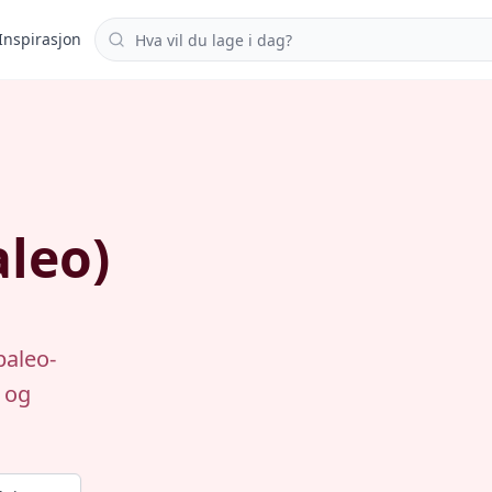
Søk i oppskrifter
Inspirasjon
aleo)
paleo-
n og