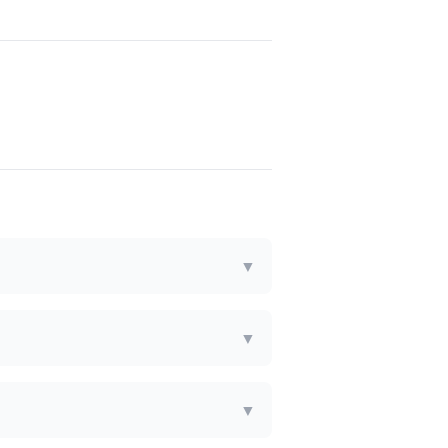
▼
▼
▼