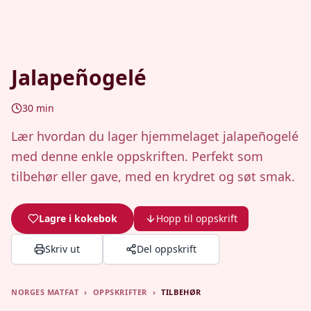
Jalapeñogelé
30
min
Lær hvordan du lager hjemmelaget jalapeñogelé
med denne enkle oppskriften. Perfekt som
tilbehør eller gave, med en krydret og søt smak.
Lagre i kokebok
Hopp til oppskrift
Skriv ut
Del oppskrift
NORGES MATFAT
›
OPPSKRIFTER
›
TILBEHØR