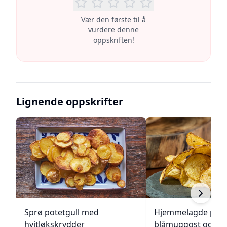
Vær den første til å
vurdere denne
oppskriften!
Lignende oppskrifter
Sprø potetgull med
Hjemmelagde pote
hvitløkskrydder
blåmuggost og gre