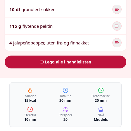
10 dl
granulert sukker
115 g
flytende pektin
4
jalapeñopepper, uten frø og finhakket
Legg alle i handlelisten
Kalorier
Total tid
Forberedelse
15 kcal
30 min
20 min
Steketid
Porsjoner
Nivå
10 min
20
Middels