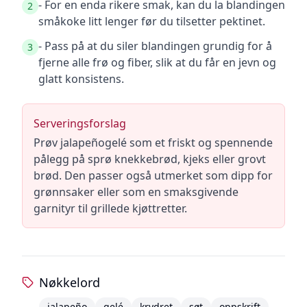
- For en enda rikere smak, kan du la blandingen
2
småkoke litt lenger før du tilsetter pektinet.
- Pass på at du siler blandingen grundig for å
3
fjerne alle frø og fiber, slik at du får en jevn og
glatt konsistens.
Serveringsforslag
Prøv jalapeñogelé som et friskt og spennende
pålegg på sprø knekkebrød, kjeks eller grovt
brød. Den passer også utmerket som dipp for
grønnsaker eller som en smaksgivende
garnityr til grillede kjøttretter.
Nøkkelord
jalapeño
gelé
krydret
søt
oppskrift