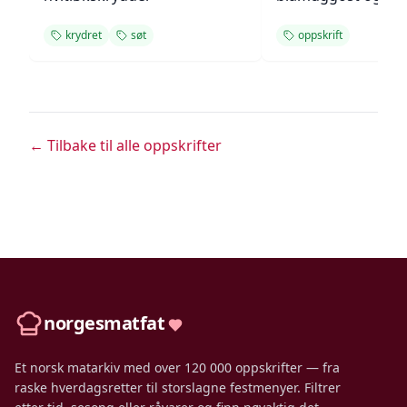
krydret
søt
oppskrift
← Tilbake til alle oppskrifter
norgesmatfat
Et norsk matarkiv med over 120 000 oppskrifter — fra
raske hverdagsretter til storslagne festmenyer. Filtrer