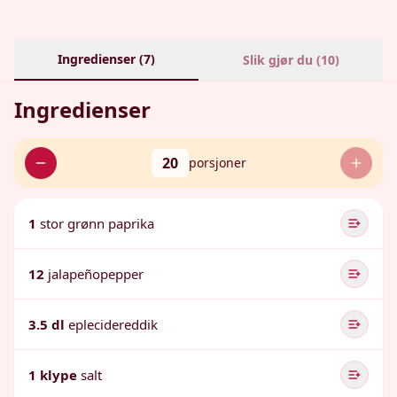
Ingredienser (
7
)
Slik gjør du (
10
)
Ingredienser
20
porsjoner
1
stor grønn paprika
12
jalapeñopepper
3.5 dl
eplecidereddik
1 klype
salt