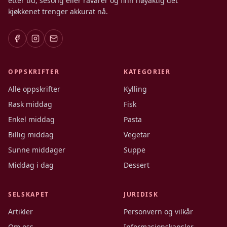
etter tid, sesong eller råvarer og finn nøyaktig det
kjøkkenet trenger akkurat nå.
OPPSKRIFTER
KATEGORIER
Alle oppskrifter
Kylling
Rask middag
Fisk
Enkel middag
Pasta
Billig middag
Vegetar
Sunne middager
Suppe
Middag i dag
Dessert
SELSKAPET
JURIDISK
Artikler
Personvern og vilkår
Om oss
Informasjonskapsler