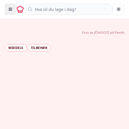
Søk i oppskrifter
Togg
Foto av
JÉSHOOTS
på
Pexels
MIDDELS
TILBEHØR