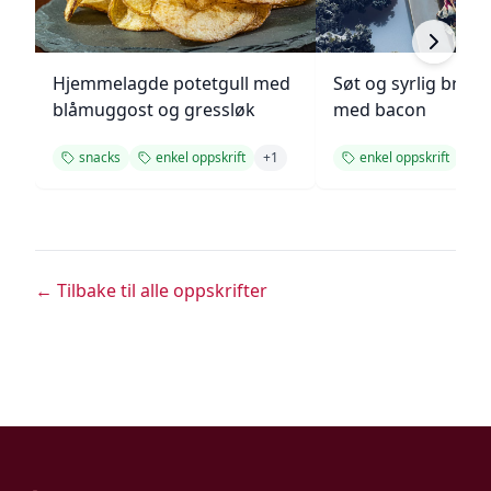
Hjemmelagde potetgull med
Søt og syrlig brokk
blåmuggost og gressløk
med bacon
snacks
enkel oppskrift
+
1
enkel oppskrift
t
← Tilbake til alle oppskrifter