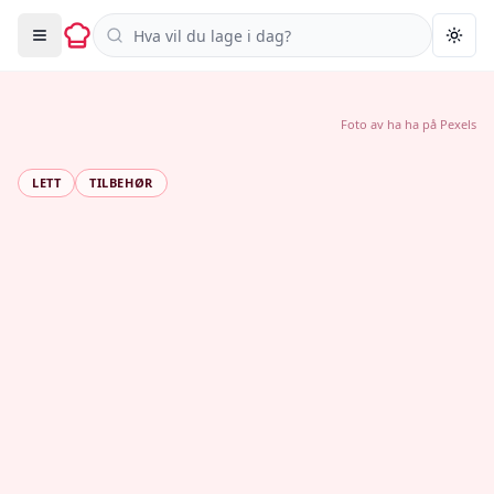
Søk i oppskrifter
Togg
Foto av
ha ha
på
Pexels
LETT
TILBEHØR