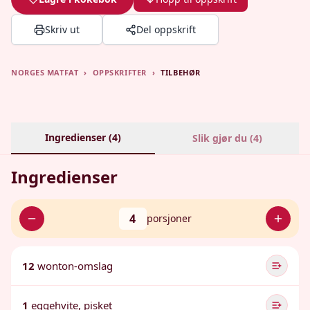
Skriv ut
Del oppskrift
NORGES MATFAT
›
OPPSKRIFTER
›
TILBEHØR
Ingredienser (
4
)
Slik gjør du (
4
)
Ingredienser
4
porsjoner
12
wonton-omslag
1
eggehvite, pisket