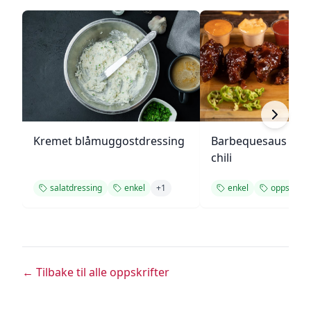
Kremet blåmuggostdressing
Barbequesaus med
chili
salatdressing
enkel
+
1
enkel
oppskrift
← Tilbake til alle oppskrifter