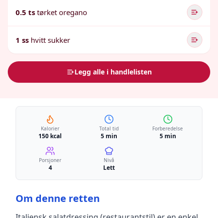
0.5 ts
tørket oregano
1 ss
hvitt sukker
Legg alle i handlelisten
Kalorier
Total tid
Forberedelse
150 kcal
5 min
5 min
Porsjoner
Nivå
4
Lett
Om denne retten
Italiensk salatdressing (restaurantstil)
er en
enkel