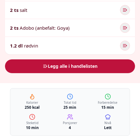
2 ts
salt
2 ts
Adobo (anbefalt: Goya)
1.2 dl
rødvin
Legg alle i handlelisten
Kalorier
Total tid
Forberedelse
250 kcal
25 min
15 min
Steketid
Porsjoner
Nivå
10 min
4
Lett