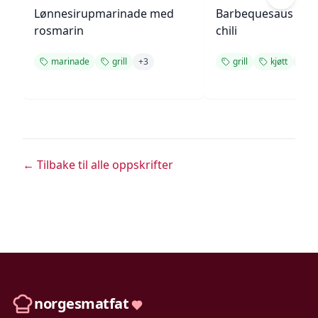
Lønnesirupmarinade med
Barbequesaus med
rosmarin
chili
marinade
grill
+
3
grill
kjøtt
+
2
← Tilbake til alle oppskrifter
norgesmatfat