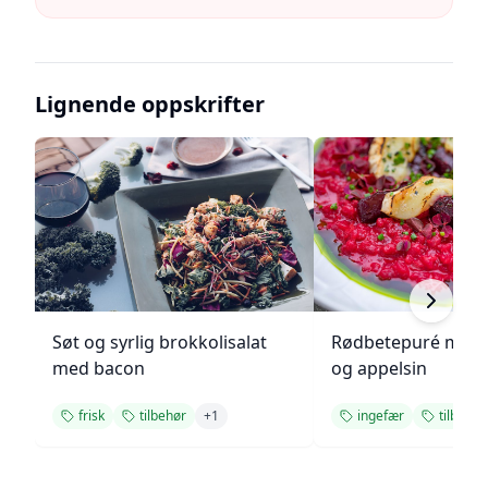
Lignende oppskrifter
Søt og syrlig brokkolisalat
Rødbetepuré med 
med bacon
og appelsin
frisk
tilbehør
+
1
ingefær
tilbehør