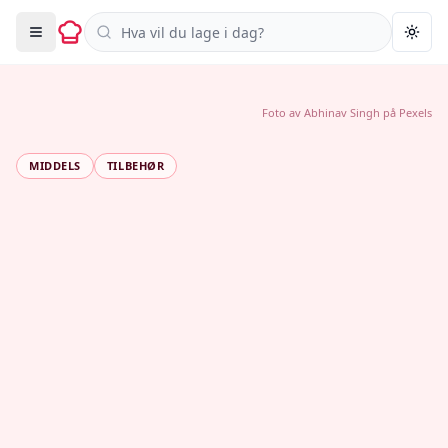
Søk i oppskrifter
Togg
Foto av
Abhinav Singh
på
Pexels
MIDDELS
TILBEHØR