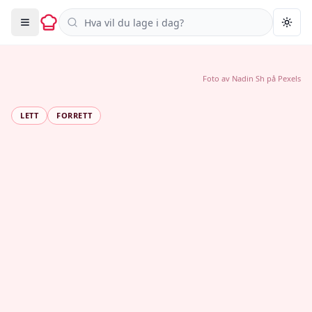
Søk i oppskrifter
Togg
Foto av
Nadin Sh
på
Pexels
LETT
FORRETT