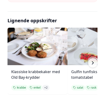
Lignende oppskrifter
Klassiske krabbekaker med
Gulfin tunfisksala
Old Bay-krydder
tomatstabel
krabbe
enkel
+
2
salat
rask
+
1