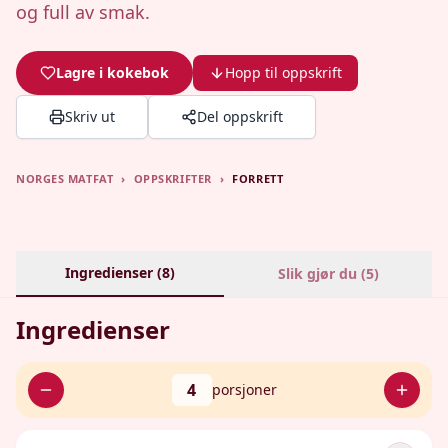
og full av smak.
Lagre i kokebok
Hopp til oppskrift
Skriv ut
Del oppskrift
NORGES MATFAT
›
OPPSKRIFTER
›
FORRETT
Ingredienser (
8
)
Slik gjør du (
5
)
Ingredienser
4
porsjoner