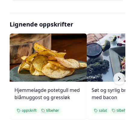
Lignende oppskrifter
Hjemmelagde potetgull med
Søt og syrlig brokk
blåmuggost og gressløk
med bacon
oppskrift
tilbehør
salat
tilbehør