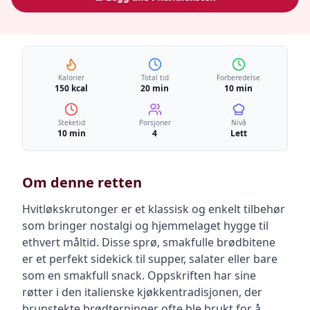
Kalorier
Total tid
Forberedelse
150 kcal
20 min
10 min
Steketid
Porsjoner
Nivå
10 min
4
Lett
Om denne retten
Hvitløkskrutonger er et klassisk og enkelt tilbehør
som bringer nostalgi og hjemmelaget hygge til
ethvert måltid. Disse sprø, smakfulle brødbitene
er et perfekt sidekick til supper, salater eller bare
som en smakfull snack. Oppskriften har sine
røtter i den italienske kjøkkentradisjonen, der
brunstekte brødterninger ofte ble brukt for å