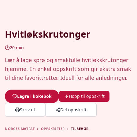
Hvitløkskrutonger
20
min
Lær å lage sprø og smakfulle hvitløkskrutonger
hjemme. En enkel oppskrift som gir ekstra smak
til dine favorittretter. Ideell for alle anledninger.
Lagre i kokebok
Hopp til oppskrift
Skriv ut
Del oppskrift
NORGES MATFAT
›
OPPSKRIFTER
›
TILBEHØR