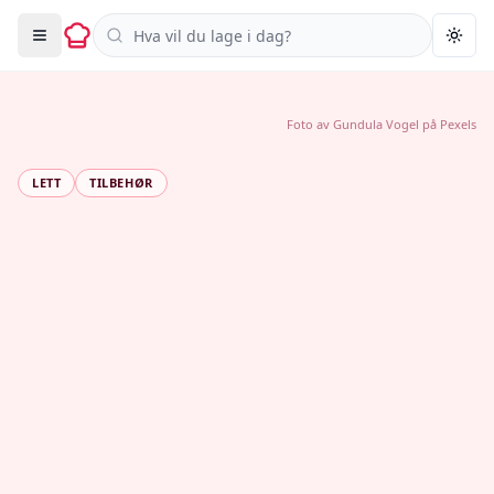
Søk i oppskrifter
Togg
Foto av
Gundula Vogel
på
Pexels
LETT
TILBEHØR