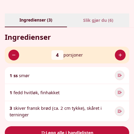
Ingredienser (
3
)
Slik gjør du (
6
)
Ingredienser
4
porsjoner
1 ss
smør
1
fedd hvitløk, finhakket
3
skiver fransk brød (ca. 2 cm tykke), skåret i
terninger
Legg alle i handlelisten