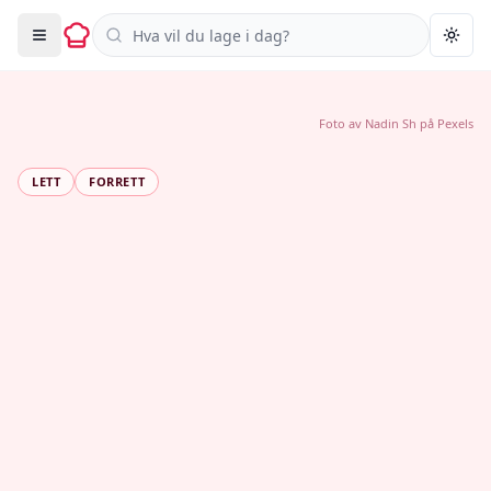
Søk i oppskrifter
Togg
Foto av
Nadin Sh
på
Pexels
LETT
FORRETT