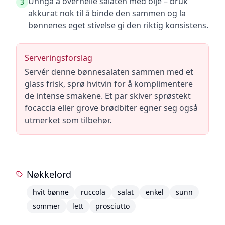
Unngå å overhelle salaten med olje – bruk
3
akkurat nok til å binde den sammen og la
bønnenes eget stivelse gi den riktig konsistens.
Serveringsforslag
Servér denne bønnesalaten sammen med et
glass frisk, sprø hvitvin for å komplimentere
de intense smakene. Et par skiver sprøstekt
focaccia eller grove brødbiter egner seg også
utmerket som tilbehør.
Nøkkelord
hvit bønne
ruccola
salat
enkel
sunn
sommer
lett
prosciutto