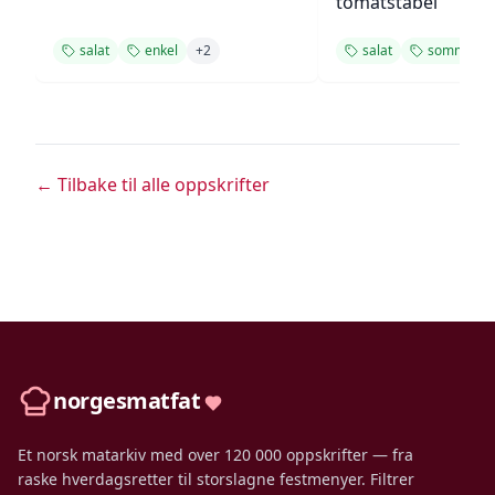
tomatstabel
salat
enkel
+
2
salat
sommer
← Tilbake til alle oppskrifter
norgesmatfat
Et norsk matarkiv med over 120 000 oppskrifter — fra
raske hverdagsretter til storslagne festmenyer. Filtrer