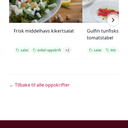
Frisk middelhavs kikertsalat
Gulfin tunfisksala
tomatstabel
salat
enkel oppskrift
+
2
salat
lett
+
1
← Tilbake til alle oppskrifter