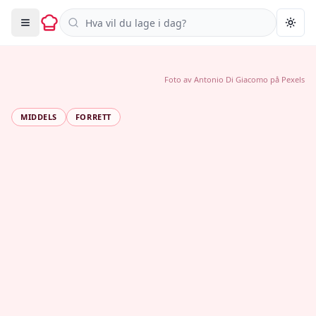
Søk i oppskrifter
Togg
Foto av
Antonio Di Giacomo
på
Pexels
MIDDELS
FORRETT