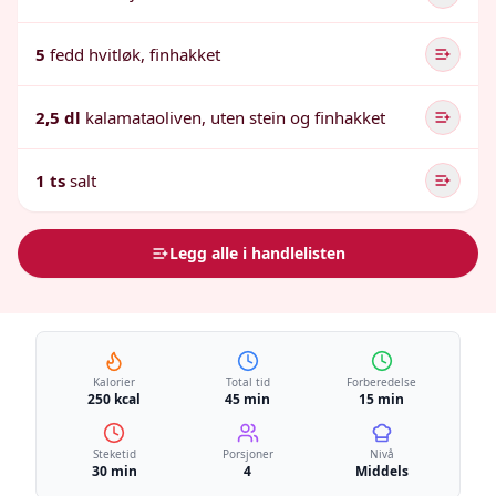
5
fedd hvitløk, finhakket
2,5 dl
kalamataoliven, uten stein og finhakket
1 ts
salt
Legg alle i handlelisten
Kalorier
Total tid
Forberedelse
250 kcal
45 min
15 min
Steketid
Porsjoner
Nivå
30 min
4
Middels