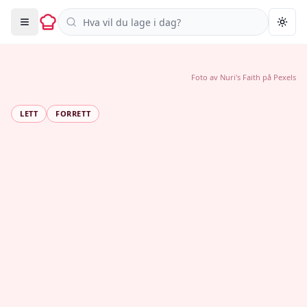
Søk i oppskrifter
Togg
Foto av
Nuri's Faith
på
Pexels
LETT
FORRETT