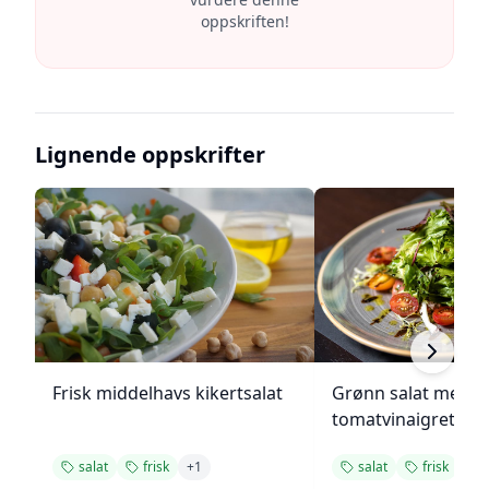
oppskriften!
Lignende oppskrifter
Frisk middelhavs kikertsalat
Grønn salat med h
tomatvinaigrette
salat
frisk
+
1
salat
frisk
+
1