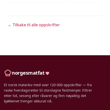
← Tilbake til alle oppskrifter
norgesmatfat
Et norsk matarkiv med over 120 000 oppskrifter — fra
raske hverdagsretter til storslagne festmenyer. Filtrer
etter tid, sesong eller råvarer og finn nøyaktig det
kjøkkenet trenger akkurat nå.