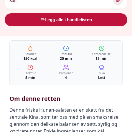
Salt
Legg alle i handlelisten
Kalorier
Total tid
Forberedelse
150 kcal
20 min
15 min
Steketid
Porsjoner
Nivå
5 min
4
Lett
Om denne retten
Denne friske Hunan-salaten er en skatt fra det
sentrale Kina, som tar oss med på en smaksreise
gjennom den delikate balansen av søtt, syrlig og
krydrete noter. Enkle ingredienser som kål,