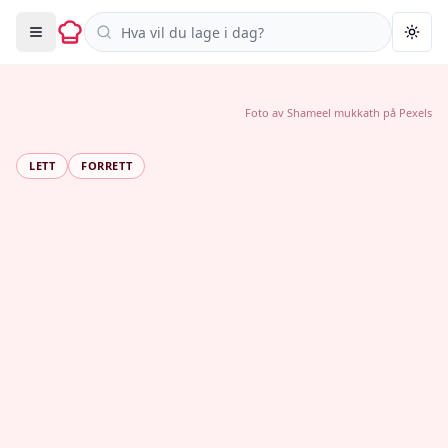
Søk i oppskrifter
Togg
Foto av
Shameel mukkath
på
Pexels
LETT
FORRETT