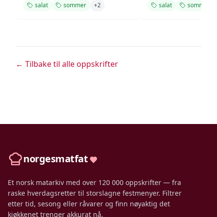
salat
sommer
+
2
salat
sommer
← Tilbake til alle oppskrifter
norgesmatfat
Et norsk matarkiv med over 120 000 oppskrifter — fra
raske hverdagsretter til storslagne festmenyer. Filtrer
etter tid, sesong eller råvarer og finn nøyaktig det
kjøkkenet trenger akkurat nå.