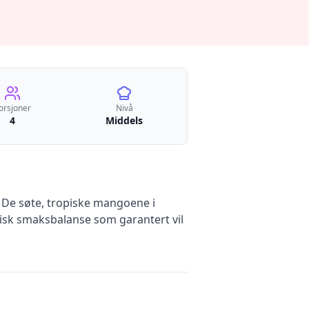
orsjoner
Nivå
4
Middels
De søte, tropiske mangoene i
sk smaksbalanse som garantert vil