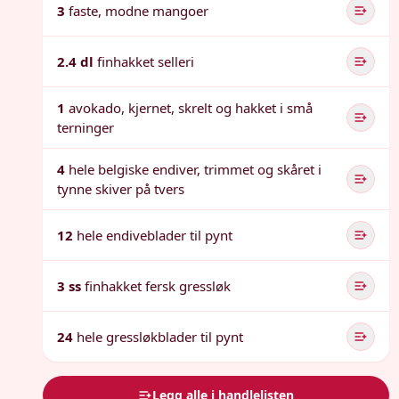
3
faste, modne mangoer
2.4 dl
finhakket selleri
1
avokado, kjernet, skrelt og hakket i små
terninger
4
hele belgiske endiver, trimmet og skåret i
tynne skiver på tvers
12
hele endiveblader til pynt
3 ss
finhakket fersk gressløk
24
hele gressløkblader til pynt
Legg alle i handlelisten