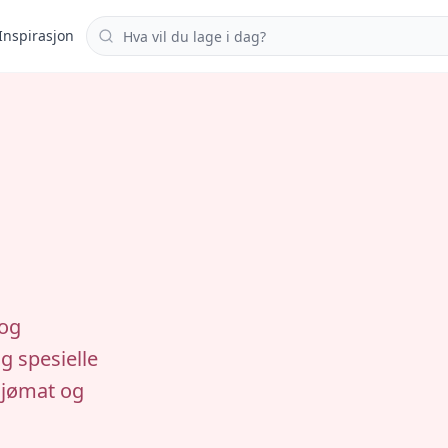
Søk i oppskrifter
Inspirasjon
 og
g spesielle
 sjømat og