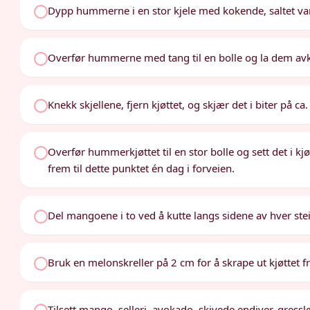
Dypp hummerne i en stor kjele med kokende, saltet va
Overfør hummerne med tang til en bolle og la dem avkj
Knekk skjellene, fjern kjøttet, og skjær det i biter på ca
Overfør hummerkjøttet til en stor bolle og sett det i 
frem til dette punktet én dag i forveien.
Del mangoene i to ved å kutte langs sidene av hver ste
Bruk en melonskreller på 2 cm for å skrape ut kjøttet 
Tilsett mango, selleri, avokado, skivede endiver, gres