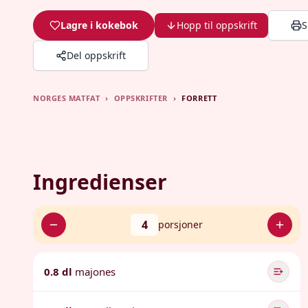
Lagre i kokebok
Hopp til oppskrift
S
Del oppskrift
NORGES MATFAT
›
OPPSKRIFTER
›
FORRETT
Ingredienser
4
porsjoner
0.8 dl
majones