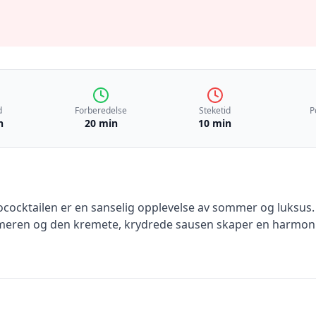
d
Forberedelse
Steketid
P
n
20 min
10 min
cktailen er en sanselig opplevelse av sommer og luksus. 
eren og den kremete, krydrede sausen skaper en harmoni