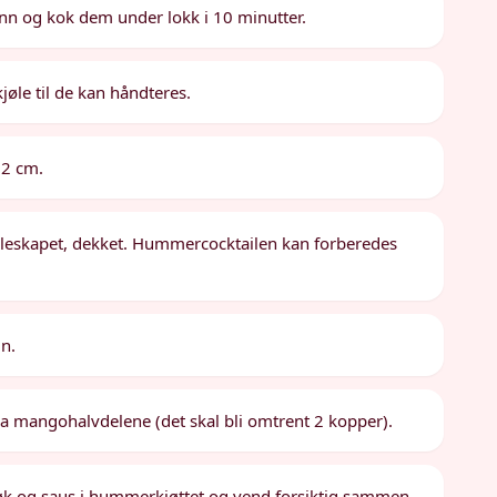
nn og kok dem under lokk i 10 minutter.
øle til de kan håndteres.
. 2 cm.
kjøleskapet, dekket. Hummercocktailen kan forberedes
in.
fra mangohalvdelene (det skal bli omtrent 2 kopper).
sløk og saus i hummerkjøttet og vend forsiktig sammen