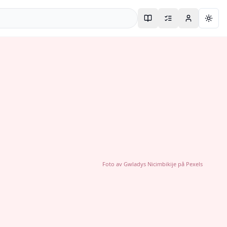
Togg
Foto av
Gwladys Nicimbikije
på
Pexels