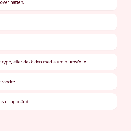
 over natten.
drypp, eller dekk den med aluminiumsfolie.
verandre.
tens er oppnådd.