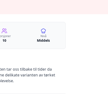
orsjoner
Nivå
10
Middels
n tar oss tilbake til tider da
e delikate varianten av tørket
levelse.