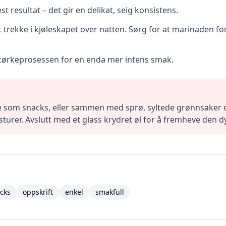
t resultat – det gir en delikat, seig konsistens.
t trekke i kjøleskapet over natten. Sørg for at marinaden f
før tørkeprosessen for en enda mer intens smak.
e som snacks, eller sammen med sprø, syltede grønnsaker og
turer. Avslutt med et glass krydret øl for å fremheve den 
cks
oppskrift
enkel
smakfull