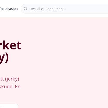
Søk i oppskrifter
Inspirasjon
rket
y)
t (jerky)
skudd. En