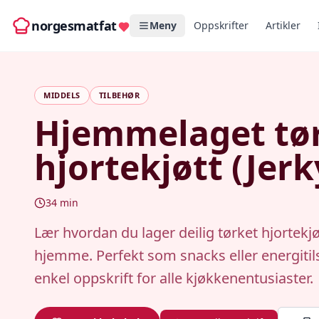
norgesmatfat
Meny
Oppskrifter
Artikler
MIDDELS
TILBEHØR
Hjemmelaget tø
hjortekjøtt (Jerk
34
min
Lær hvordan du lager deilig tørket hjortekjøt
hjemme. Perfekt som snacks eller energitil
enkel oppskrift for alle kjøkkenentusiaster.