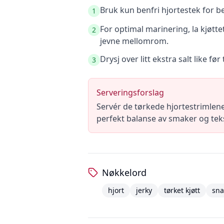
Bruk kun benfri hjortestek for bes
1
For optimal marinering, la kjøtte
2
jevne mellomrom.
Drysj over litt ekstra salt like 
3
Serveringsforslag
Servér de tørkede hjortestrimlen
perfekt balanse av smaker og teks
Nøkkelord
hjort
jerky
tørket kjøtt
sna