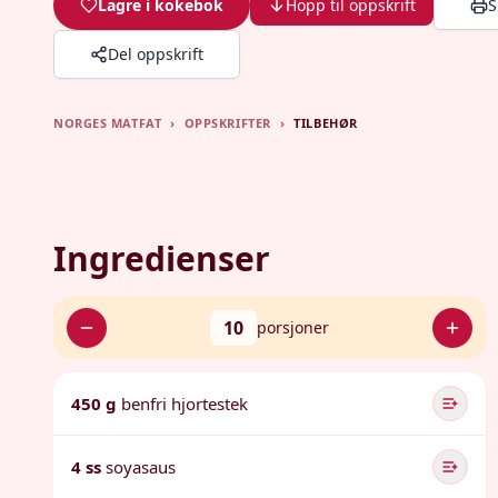
Lagre i kokebok
Hopp til oppskrift
S
Del oppskrift
NORGES MATFAT
›
OPPSKRIFTER
›
TILBEHØR
Ingredienser
10
porsjoner
450 g
benfri hjortestek
4 ss
soyasaus