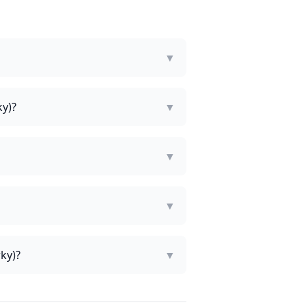
▼
ky)?
▼
▼
▼
ky)?
▼