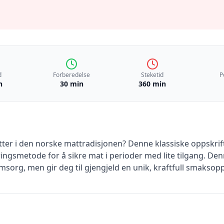
d
Forberedelse
Steketid
P
n
30 min
360 min
øtter i den norske mattradisjonen? Denne klassiske oppskrifte
ngsmetode for å sikre mat i perioder med lite tilgang. Denn
sorg, men gir deg til gjengjeld en unik, kraftfull smaksopp