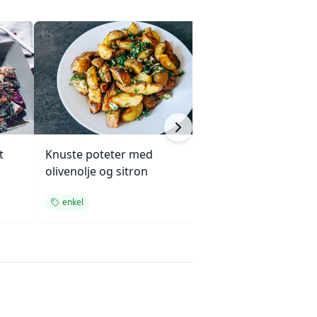
t
Knuste poteter med
Sprø potetgull 
olivenolje og sitron
hvitløkskrydder
enkel
snacks