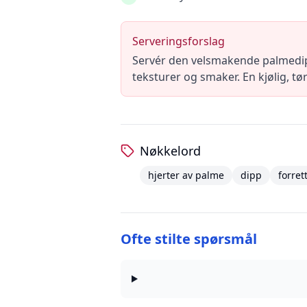
Serveringsforslag
Servér den velsmakende palmedip
teksturer og smaker. En kjølig, tø
Nøkkelord
hjerter av palme
dipp
forret
Ofte stilte spørsmål