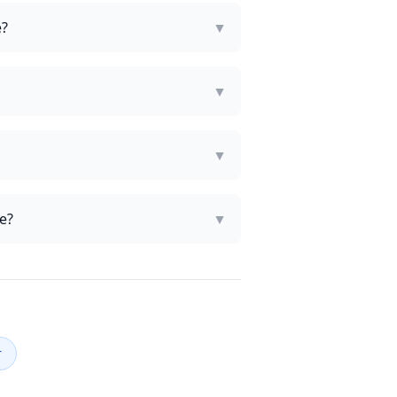
e?
▼
▼
▼
e?
▼
r