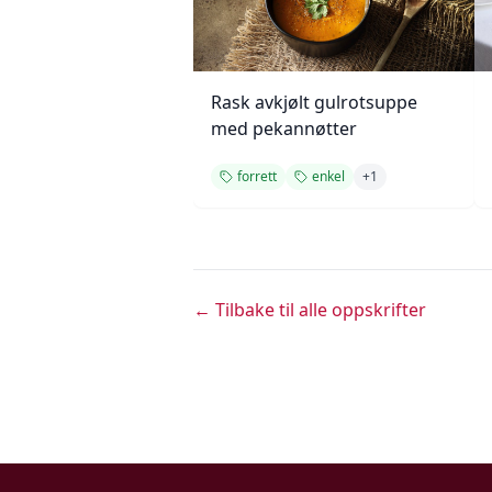
Rask avkjølt gulrotsuppe
med pekannøtter
forrett
enkel
+
1
← Tilbake til alle oppskrifter