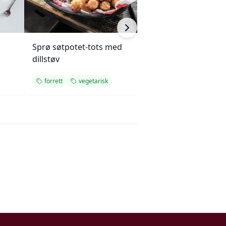
Sprø søtpotet-tots med
Varm ovnsbakt r
dillstøv
Tatin
forrett
vegetarisk
forrett
vegeta