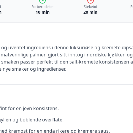
d
Forberedelse
Steketid
P
n
10 min
20 min
 og uventet ingrediens i denne luksuriøse og kremete dipsa
atvennlige palmen gjort sitt inntog i nordiske kjøkken og 
e smaken passer perfekt til den salt-kremete konsistensen 
e nye smaker og ingredienser.
int for en jevn konsistens.
yllen og boblende overflate.
med kremost for en enda rikere og kremere saus.