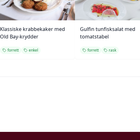
Klassiske krabbekaker med
Gulfin tunfisksalat med
Old Bay-krydder
tomatstabel
forrett
enkel
forrett
rask