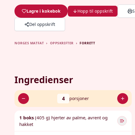
Lagre i kokebok
Hopp til oppskrift
S
Del oppskrift
NORGES MATFAT
›
OPPSKRIFTER
›
FORRETT
Ingredienser
4
porsjoner
1 boks
(405 g) hjerter av palme, avrent og
hakket