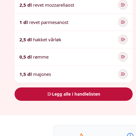
2,5 dl
revet mozzarellaost
1 dl
revet parmesanost
2,5 dl
hakket vårløk
0,5 dl
rømme
1,5 dl
majones
Legg alle i handlelisten