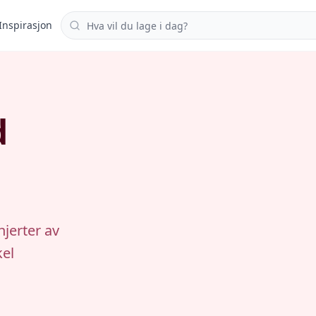
Søk i oppskrifter
Inspirasjon
d
jerter av
kel