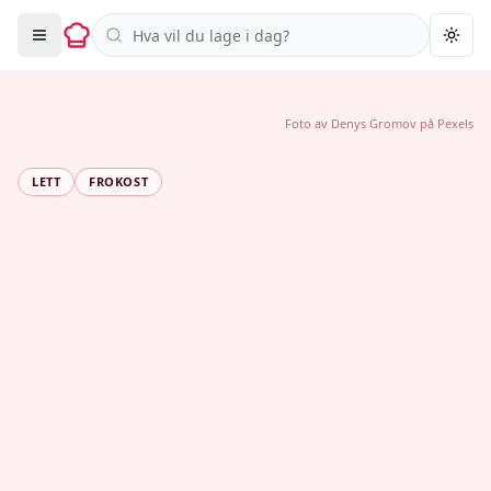
Søk i oppskrifter
Togg
Foto av
Denys Gromov
på
Pexels
LETT
FROKOST