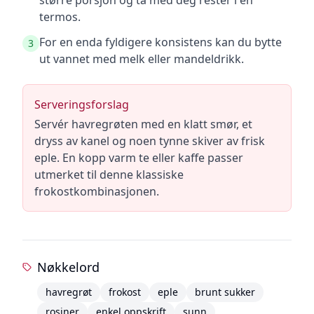
større porsjon og ta med deg rester i en
termos.
For en enda fyldigere konsistens kan du bytte
3
ut vannet med melk eller mandeldrikk.
Serveringsforslag
Servér havregrøten med en klatt smør, et
dryss av kanel og noen tynne skiver av frisk
eple. En kopp varm te eller kaffe passer
utmerket til denne klassiske
frokostkombinasjonen.
Nøkkelord
havregrøt
frokost
eple
brunt sukker
rosiner
enkel oppskrift
sunn