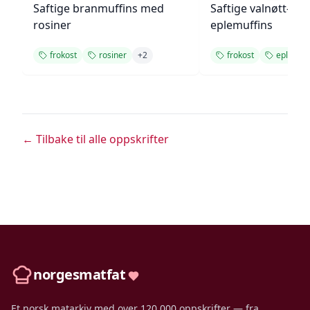
Saftige branmuffins med
Saftige valnøtt- og
rosiner
eplemuffins
frokost
rosiner
+
2
frokost
eple
+
← Tilbake til alle oppskrifter
norgesmatfat
Et norsk matarkiv med over 120 000 oppskrifter — fra