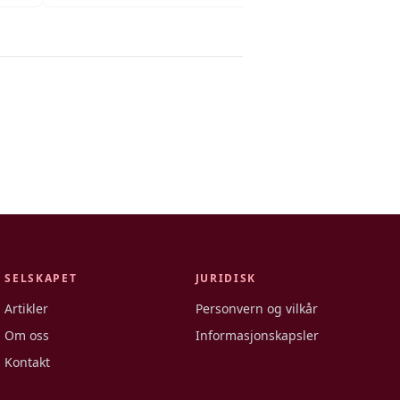
SELSKAPET
JURIDISK
Artikler
Personvern og vilkår
Om oss
Informasjonskapsler
Kontakt