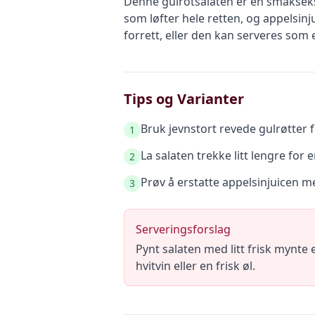
Denne gulrotsalaten er en smakseksp
som løfter hele retten, og appelsinj
forrett, eller den kan serveres som et 
Tips og Varianter
Bruk jevnstort revede gulrøtter f
1
La salaten trekke litt lengre for
2
Prøv å erstatte appelsinjuicen me
3
Serveringsforslag
Pynt salaten med litt frisk mynte
hvitvin eller en frisk øl.