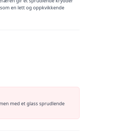
gefæren gir et sprudlende krydder
kt som en lett og oppkvikkende
ammen med et glass sprudlende