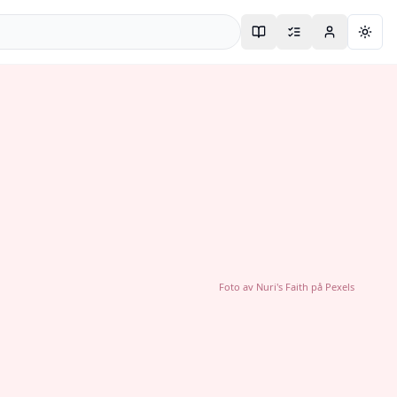
Togg
Foto av
Nuri's Faith
på
Pexels