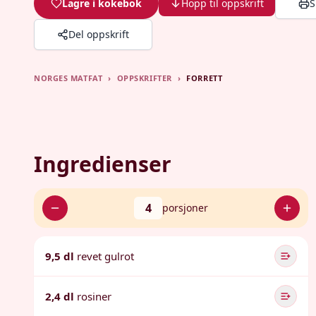
Lagre i kokebok
Hopp til oppskrift
S
Del oppskrift
NORGES MATFAT
›
OPPSKRIFTER
›
FORRETT
Ingredienser
4
porsjoner
9,5 dl
revet gulrot
2,4 dl
rosiner