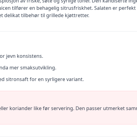
losjon av friske, søte og syrlige toner. Den kandiserte in
uicen tilfører en behagelig sitrusfriskhet. Salaten er perfe
delikat tilbehør til grillede kjøttretter.
or jevn konsistens.
 enda mer smaksutvikling.
d sitronsaft for en syrligere variant.
 eller koriander like før servering. Den passer utmerket s