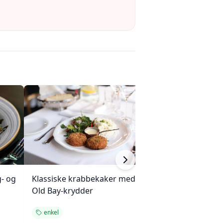
- og
Klassiske krabbekaker med
Gulfin tunfisksa
Old Bay-krydder
tomatstabel
enkel
gulrotsalat