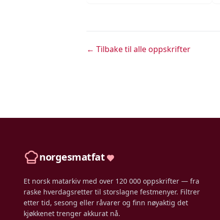
← Tilbake til alle oppskrifter
norgesmatfat
Et norsk matarkiv med over 120 000 oppskrifter — fra
raske hverdagsretter til storslagne festmenyer. Filtrer
etter tid, sesong eller råvarer og finn nøyaktig det
kjøkkenet trenger akkurat nå.