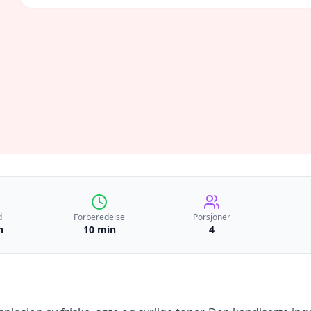
d
Forberedelse
Porsjoner
n
10 min
4