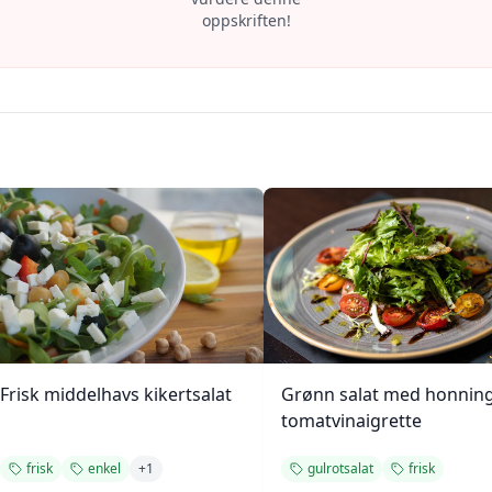
oppskriften!
Frisk middelhavs kikertsalat
Grønn salat med honning
tomatvinaigrette
frisk
enkel
+
1
gulrotsalat
frisk