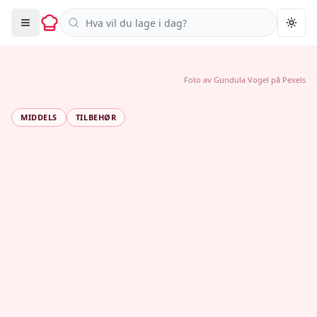
Søk i oppskrifter
Togg
Foto av
Gundula Vogel
på
Pexels
MIDDELS
TILBEHØR