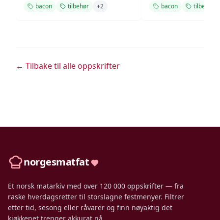
bacon
tilbehør
+
2
bacon
tilbehør
← Tilbake til alle oppskrifter
norgesmatfat
Et norsk matarkiv med over 120 000 oppskrifter — fra
raske hverdagsretter til storslagne festmenyer. Filtrer
etter tid, sesong eller råvarer og finn nøyaktig det
kjøkkenet trenger akkurat nå.