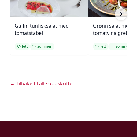
Gulfin tunfisksalat med
Grønn salat med h
tomatstabel
tomatvinaigrette
lett
sommer
lett
sommer
← Tilbake til alle oppskrifter