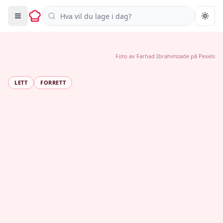
Søk i oppskrifter
Togg
Foto av
Farhad Ibrahimzade
på
Pexels
LETT
FORRETT