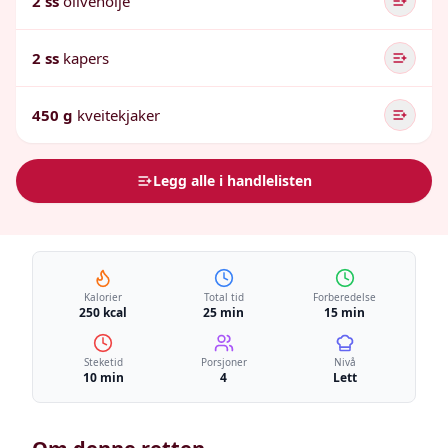
2 ss
olivenolje
2 ss
kapers
450 g
kveitekjaker
Legg alle i handlelisten
Kalorier
Total tid
Forberedelse
250 kcal
25 min
15 min
Steketid
Porsjoner
Nivå
10 min
4
Lett