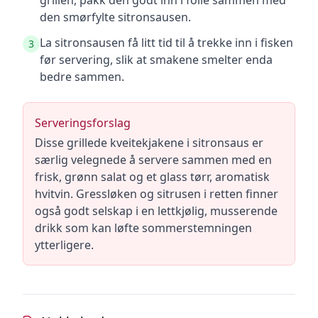
grillen, pakk den godt inn i folie sammen med
den smørfylte sitronsausen.
La sitronsausen få litt tid til å trekke inn i fisken
3
før servering, slik at smakene smelter enda
bedre sammen.
Serveringsforslag
Disse grillede kveitekjakene i sitronsaus er
særlig velegnede å servere sammen med en
frisk, grønn salat og et glass tørr, aromatisk
hvitvin. Gressløken og sitrusen i retten finner
også godt selskap i en lettkjølig, musserende
drikk som kan løfte sommerstemningen
ytterligere.