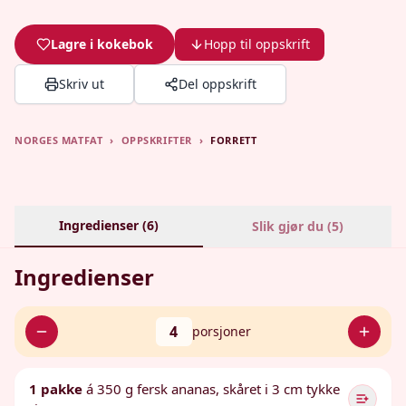
Lagre i kokebok
Hopp til oppskrift
Skriv ut
Del oppskrift
NORGES MATFAT
›
OPPSKRIFTER
›
FORRETT
Ingredienser (
6
)
Slik gjør du (
5
)
Ingredienser
4
porsjoner
1 pakke
á 350 g fersk ananas, skåret i 3 cm tykke