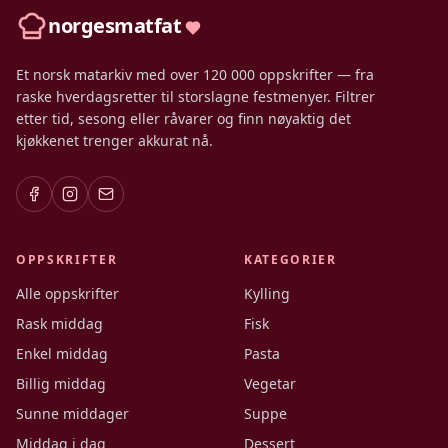
norgesmatfat
Et norsk matarkiv med over 120 000 oppskrifter — fra
raske hverdagsretter til storslagne festmenyer. Filtrer
etter tid, sesong eller råvarer og finn nøyaktig det
kjøkkenet trenger akkurat nå.
OPPSKRIFTER
KATEGORIER
Alle oppskrifter
Kylling
Rask middag
Fisk
Enkel middag
Pasta
Billig middag
Vegetar
Sunne middager
Suppe
Middag i dag
Dessert