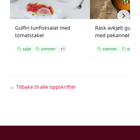
Gulfin tunfisksalat med
Rask avkjølt gulro
tomatstabel
med pekannøtter
salat
sommer
+
1
sommer
enkel
← Tilbake til alle oppskrifter