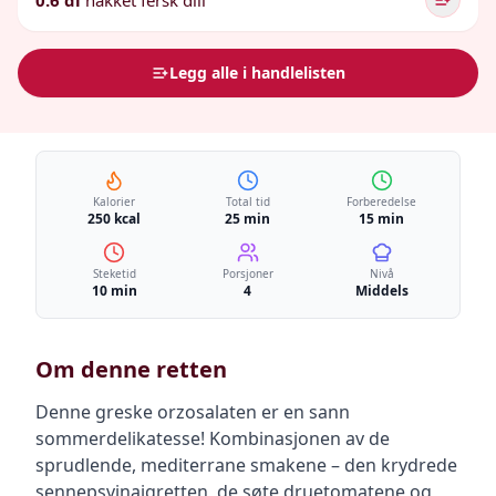
0.6 dl
hakket fersk dill
Legg alle i handlelisten
Kalorier
Total tid
Forberedelse
250 kcal
25 min
15 min
Steketid
Porsjoner
Nivå
10 min
4
Middels
Om denne retten
Denne greske orzosalaten er en sann
sommerdelikatesse! Kombinasjonen av de
sprudlende, mediterrane smakene – den krydrede
sennepsvinaigretten, de søte druetomatene og