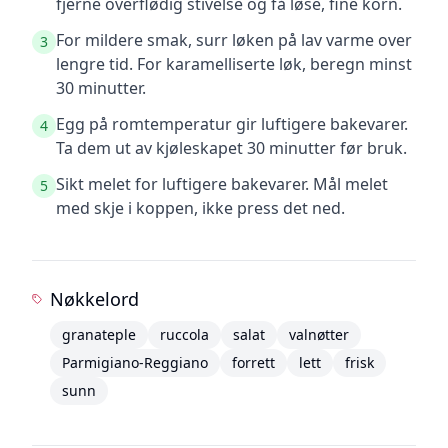
fjerne overflødig stivelse og få løse, fine korn.
For mildere smak, surr løken på lav varme over
3
lengre tid. For karamelliserte løk, beregn minst
30 minutter.
Egg på romtemperatur gir luftigere bakevarer.
4
Ta dem ut av kjøleskapet 30 minutter før bruk.
Sikt melet for luftigere bakevarer. Mål melet
5
med skje i koppen, ikke press det ned.
Nøkkelord
granateple
ruccola
salat
valnøtter
Parmigiano-Reggiano
forrett
lett
frisk
sunn