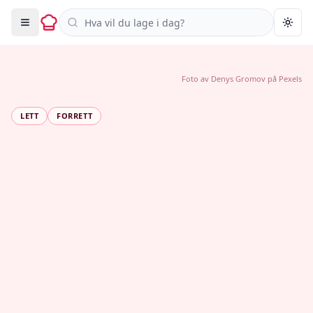
Søk i oppskrifter
Togg
Foto av
Denys Gromov
på
Pexels
LETT
FORRETT