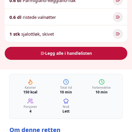
0.6 dl
Parmigiano-Reggiano-flak
0.6 dl
ristede valnøtter
1 stk
sjalottløk, skivet
Legg alle i handlelisten
Kalorier
Total tid
Forberedelse
150 kcal
10 min
10 min
Porsjoner
Nivå
4
Lett
Om denne retten