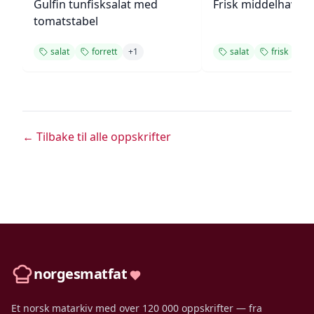
Gulfin tunfisksalat med
Frisk middelhavs ki
tomatstabel
salat
forrett
+
1
salat
frisk
+
1
← Tilbake til alle oppskrifter
norgesmatfat
Et norsk matarkiv med over 120 000 oppskrifter — fra