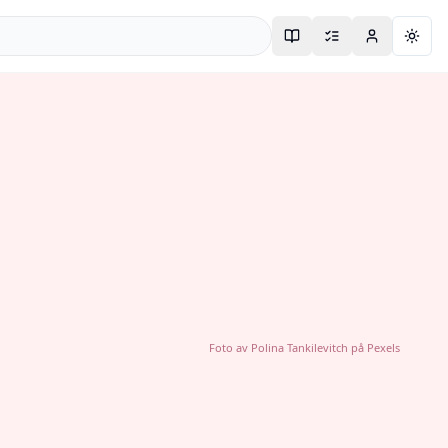
Togg
Foto av
Polina Tankilevitch
på
Pexels