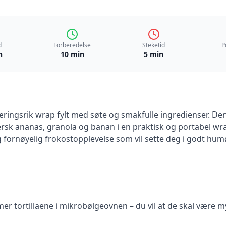
d
Forberedelse
Steketid
P
n
10 min
5 min
ringsrik wrap fylt med søte og smakfulle ingredienser. D
rsk ananas, granola og banan i en praktisk og portabel wra
 fornøyelig frokostopplevelse som vil sette deg i godt humø
mer tortillaene i mikrobølgeovnen – du vil at de skal være m