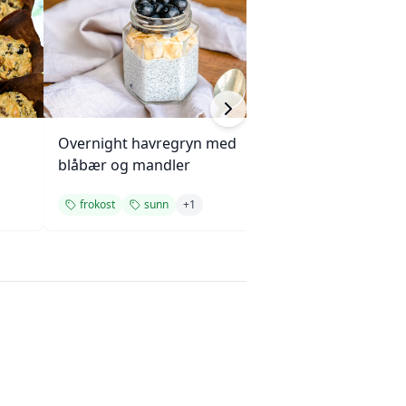
Overnight havregryn med
Klassisk Croque
blåbær og mandler
med béchamels
frokost
sunn
+
1
frokost
enkel