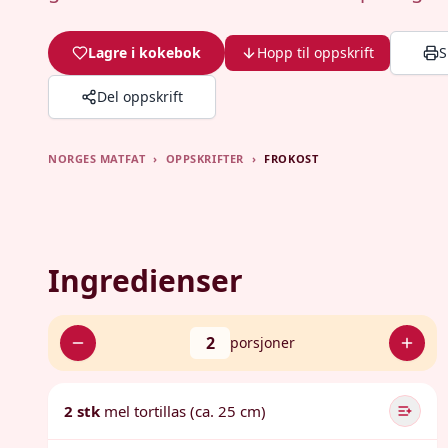
Lagre i kokebok
Hopp til oppskrift
S
Del oppskrift
NORGES MATFAT
›
OPPSKRIFTER
›
FROKOST
Ingredienser
2
porsjoner
2 stk
mel tortillas (ca. 25 cm)