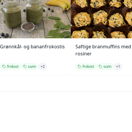
Grønnkål- og bananfrokostis
Saftige branmuffins med
rosiner
frokost
sunn
+
2
frokost
sunn
+
1