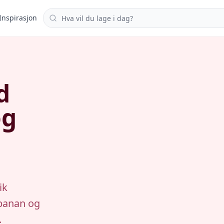
Søk i oppskrifter
Inspirasjon
d
og
ik
banan og
.