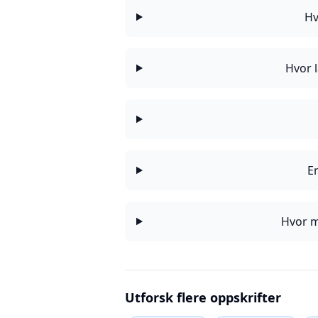
Hv
Hvor 
E
Hvor m
Utforsk flere oppskrifter