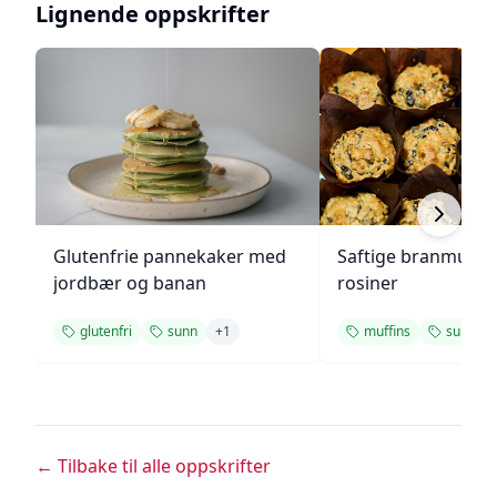
Lignende oppskrifter
Glutenfrie pannekaker med
Saftige branmuffi
jordbær og banan
rosiner
glutenfri
sunn
+
1
muffins
sunn
← Tilbake til alle oppskrifter