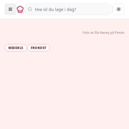
Søk i oppskrifter
Togg
Foto av
Ela Haney
på
Pexels
MIDDELS
FROKOST