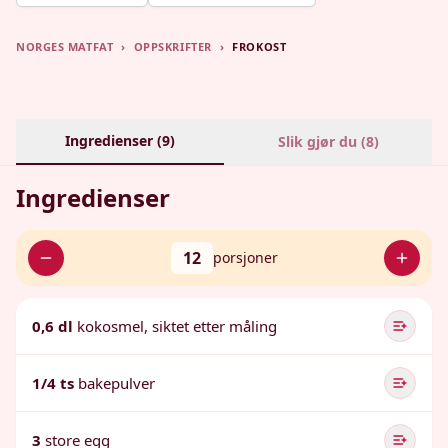
NORGES MATFAT
›
OPPSKRIFTER
›
FROKOST
Ingredienser (
9
)
Slik gjør du (
8
)
Ingredienser
12
porsjoner
0,6 dl
kokosmel, siktet etter måling
1/4 ts
bakepulver
3
store egg