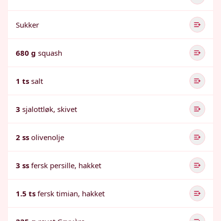
Sukker
680 g
squash
1 ts
salt
3
sjalottløk, skivet
2 ss
olivenolje
3 ss
fersk persille, hakket
1.5 ts
fersk timian, hakket