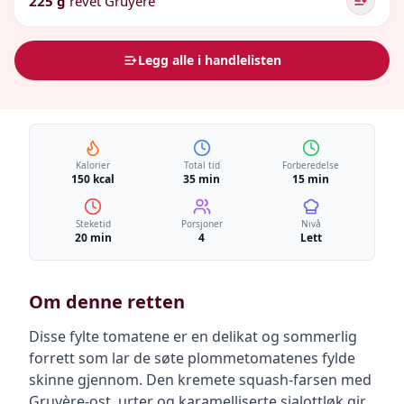
225 g
revet Gruyère
Legg alle i handlelisten
Kalorier
Total tid
Forberedelse
150 kcal
35 min
15 min
Steketid
Porsjoner
Nivå
20 min
4
Lett
Om denne retten
Disse fylte tomatene er en delikat og sommerlig
forrett som lar de søte plommetomatenes fylde
skinne gjennom. Den kremete squash-farsen med
Gruyère-ost, urter og karamelliserte sjalottløk gir