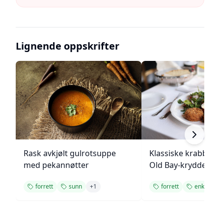
Lignende oppskrifter
Rask avkjølt gulrotsuppe
Klassiske krabbek
med pekannøtter
Old Bay-krydder
forrett
sunn
+
1
forrett
enkel