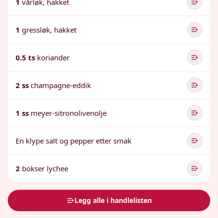
1
vårløk, hakket
1
gressløk, hakket
0.5 ts
koriander
2 ss
champagne-eddik
1 ss
meyer-sitronolivenolje
En klype salt og pepper etter smak
2
bokser lychee
Legg alle i handlelisten