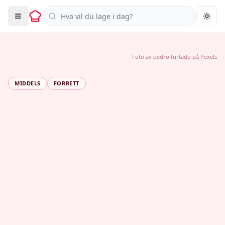
Søk i oppskrifter
Togg
Foto av
pedro furtado
på
Pexels
MIDDELS
FORRETT