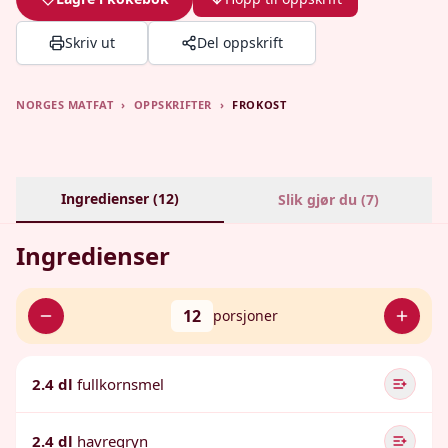
Skriv ut
Del oppskrift
NORGES MATFAT
›
OPPSKRIFTER
›
FROKOST
Ingredienser (
12
)
Slik gjør du (
7
)
Ingredienser
12
porsjoner
2.4 dl
fullkornsmel
2.4 dl
havregryn