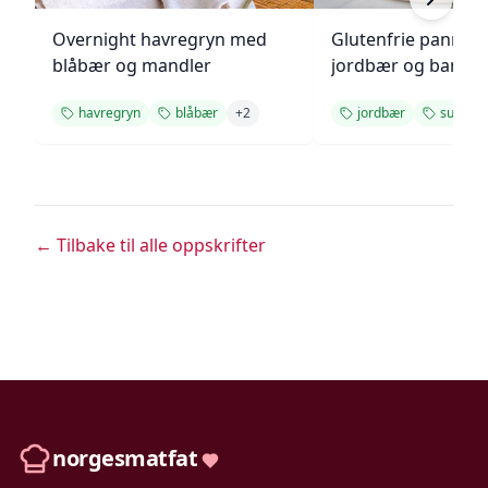
Overnight havregryn med
Glutenfrie pannek
blåbær og mandler
jordbær og banan
havregryn
blåbær
+
2
jordbær
sunn
← Tilbake til alle oppskrifter
norgesmatfat