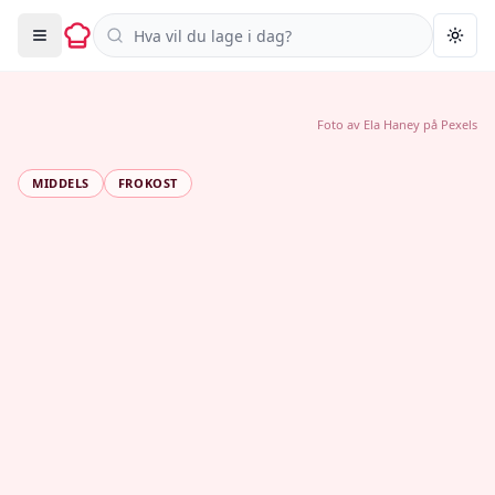
Søk i oppskrifter
Togg
Foto av
Ela Haney
på
Pexels
MIDDELS
FROKOST