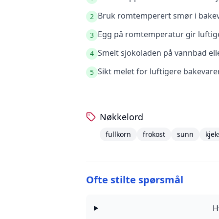
Bruk romtemperert smør i bakeva
2
Egg på romtemperatur gir luftige
3
Smelt sjokoladen på vannbad elle
4
Sikt melet for luftigere bakevare
5
Nøkkelord
fullkorn
frokost
sunn
kjek
Ofte stilte spørsmål
H