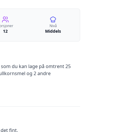
orsjoner
Nivå
12
Middels
som du kan lage på omtrent 25
fullkornsmel
og 2 andre
et fint.