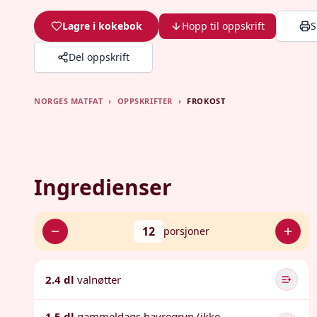
Lagre i kokebok
Hopp til oppskrift
S
Del oppskrift
NORGES MATFAT
›
OPPSKRIFTER
›
FROKOST
Ingredienser
12
porsjoner
2.4 dl
valnøtter
1.5 dl
gammeldags havregryn (ikke