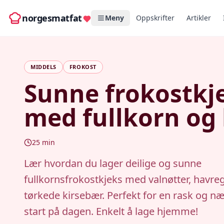
norgesmatfat
Meny
Oppskrifter
Artikler
MIDDELS
FROKOST
Sunne frokostkj
med fullkorn og
25
min
Lær hvordan du lager deilige og sunne
fullkornsfrokostkjeks med valnøtter, havre
tørkede kirsebær. Perfekt for en rask og næ
start på dagen. Enkelt å lage hjemme!