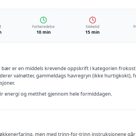
d
Forberedelse
Steketid
P
n
10 min
15 min
g bær
er en
middels krevende
oppskrift
i kategorien frokost
uderer
valnøtter, gammeldags havregryn (ikke hurtigkokt), 
sjoner.
gir energi og metthet gjennom hele formiddagen.
kkenerfaring, men med trinn-for-trinn instruksjonene går d