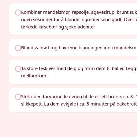
Kombiner mandelsmør, rapsolje, agavesirup, brunt sukke
noen sekunder for å blande ingrediensene godt. Overf
tørkede kirsebær og sjokoladebiter.
Bland valnøtt- og havremelblandingen inn i mandelsmø
Ta store teskjeer med deig og form dem til baller. Leg
mellomrom.
Stek i den forvarmede ovnen til de er lett brune, ca. 8
slikkepott. La dem avkjøle i ca. 5 minutter på bakebretten