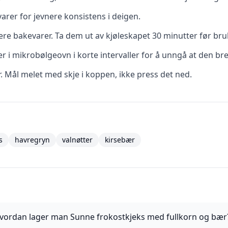
rer for jevnere konsistens i deigen.
re bakevarer. Ta dem ut av kjøleskapet 30 minutter før bru
r i mikrobølgeovn i korte intervaller for å unngå at den br
r. Mål melet med skje i koppen, ikke press det ned.
s
havregryn
valnøtter
kirsebær
vordan lager man Sunne frokostkjeks med fullkorn og bær