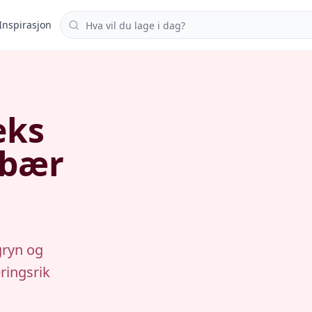
Søk i oppskrifter
Inspirasjon
eks
 bær
gryn og
ringsrik