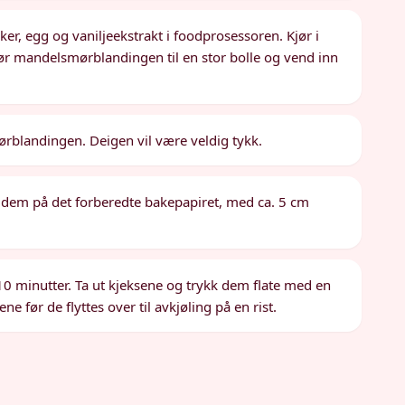
r, egg og vaniljeekstrakt i foodprosessoren. Kjør i
ør mandelsmørblandingen til en stor bolle og vend inn
rblandingen. Deigen vil være veldig tykk.
g dem på det forberedte bakepapiret, med ca. 5 cm
–10 minutter. Ta ut kjeksene og trykk dem flate med en
e før de flyttes over til avkjøling på en rist.