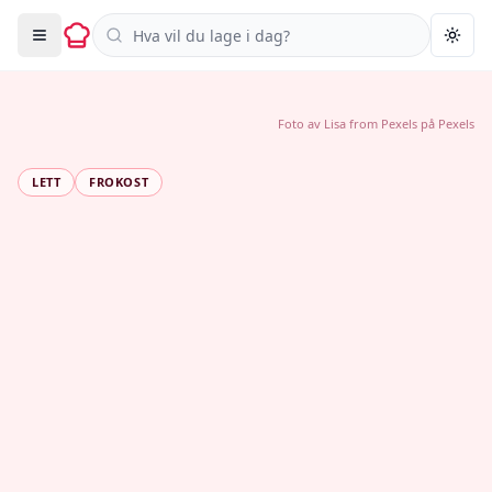
Søk i oppskrifter
Togg
Foto av
Lisa from Pexels
på
Pexels
LETT
FROKOST