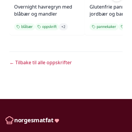
Overnight havregryn med
Glutenfrie pannek
blåbær og mandler
jordbær og banan
blåbær
oppskrift
+
2
pannekaker
sun
← Tilbake til alle oppskrifter
norgesmatfat