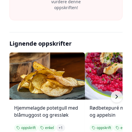
vurdere denne
oppskriften!
Lignende oppskrifter
Hjemmelagde potetgull med
Rødbetepuré med 
blåmuggost og gressløk
og appelsin
oppskrift
enkel
+
1
oppskrift
enkel