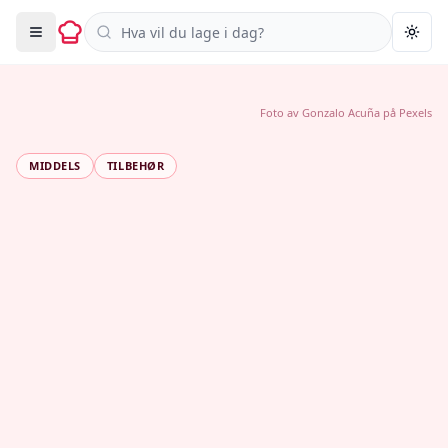
Søk i oppskrifter
Togg
Foto av
Gonzalo Acuña
på
Pexels
MIDDELS
TILBEHØR