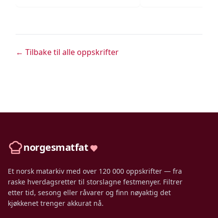
← Tilbake til alle oppskrifter
norgesmatfat
Et norsk matarkiv med over 120 000 oppskrifter — fra
raske hverdagsretter til storslagne festmenyer. Filtrer
etter tid, sesong eller råvarer og finn nøyaktig det
kjøkkenet trenger akkurat nå.