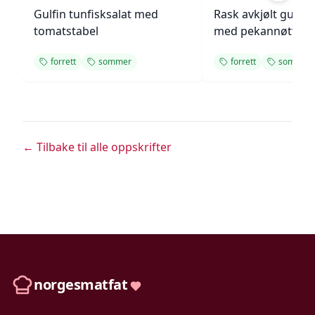
Gulfin tunfisksalat med
Rask avkjølt gulro
tomatstabel
med pekannøtter
forrett
sommer
forrett
sommer
← Tilbake til alle oppskrifter
norgesmatfat