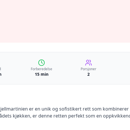
d
Forberedelse
Porsjoner
n
15 min
2
ellmartinien er en unik og sofistikert rett som kombinere
ådets kjøkken, er denne retten perfekt som en oppkvikkende 