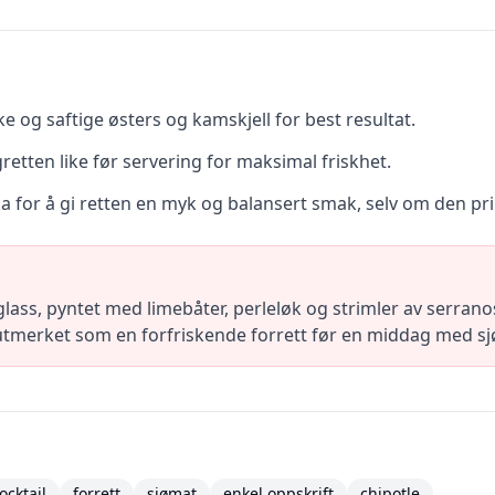
ke og saftige østers og kamskjell for best resultat.
gretten like før servering for maksimal friskhet.
ka for å gi retten en myk og balansert smak, selv om den pri
glass, pyntet med limebåter, perleløk og strimler av serranos
 utmerket som en forfriskende forrett før en middag med sjøm
ocktail
forrett
sjømat
enkel oppskrift
chipotle