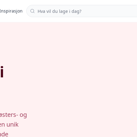
Søk i oppskrifter
Inspirasjon
i
østers- og
en unik
nde