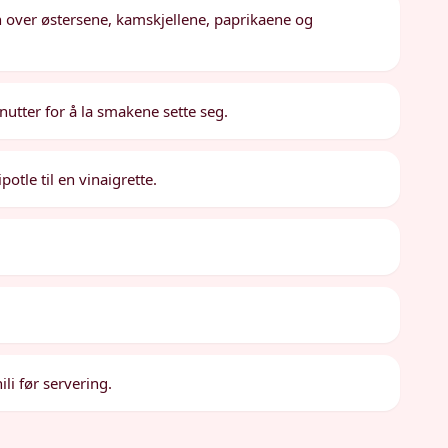
en over østersene, kamskjellene, paprikaene og
nutter for å la smakene sette seg.
otle til en vinaigrette.
.
li før servering.