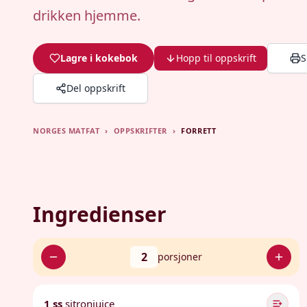
drikken hjemme.
Lagre i kokebok
Hopp til oppskrift
S
Del oppskrift
NORGES MATFAT
›
OPPSKRIFTER
›
FORRETT
Ingredienser
2
porsjoner
1 ss
sitronjuice