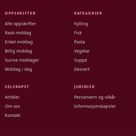
OPPSKRIFTER
KATEGORIER
Alle oppskrifter
Kylling
Rask middag
Fisk
Enkel middag
Pasta
Billig middag
Vegetar
Sunne middager
Suppe
Middag i dag
Dessert
SELSKAPET
JURIDISK
Artikler
Personvern og vilkår
Om oss
Informasjonskapsler
Kontakt