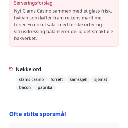
Serveringsforslag
Nyt Clams Casino sammen med et glass frisk,
hvitvin som løfter fram rettens maritime
toner. En enkel salat med ferske urter og
sitrusdressing balanserer deilig det smakfulle
bakverket.
Nøkkelord
clams casino
forrett
kamskjell
sjømat
bacon
paprika
Ofte stilte spørsmål