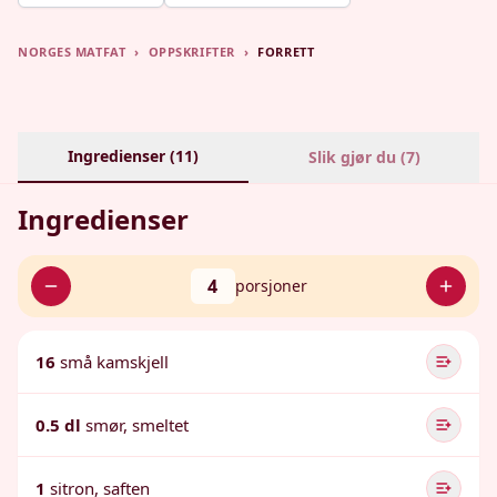
NORGES MATFAT
›
OPPSKRIFTER
›
FORRETT
Ingredienser (
11
)
Slik gjør du (
7
)
Ingredienser
4
porsjoner
16
små kamskjell
0.5 dl
smør, smeltet
1
sitron, saften