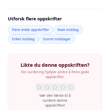
Utforsk flere oppskrifter
Flere enkle oppskrifter
Rask middag
Enkel middag
Sunne middager
Likte du denne oppskriften?
Din vurdering hjelper andre å finne gode
oppskrifter.
Vær den første til å
vurdere denne
oppskriften!