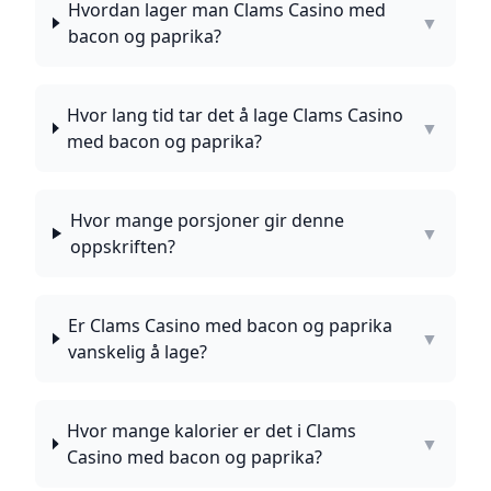
Hvordan lager man Clams Casino med
▼
bacon og paprika?
Hvor lang tid tar det å lage Clams Casino
▼
med bacon og paprika?
Hvor mange porsjoner gir denne
▼
oppskriften?
Er Clams Casino med bacon og paprika
▼
vanskelig å lage?
Hvor mange kalorier er det i Clams
▼
Casino med bacon og paprika?