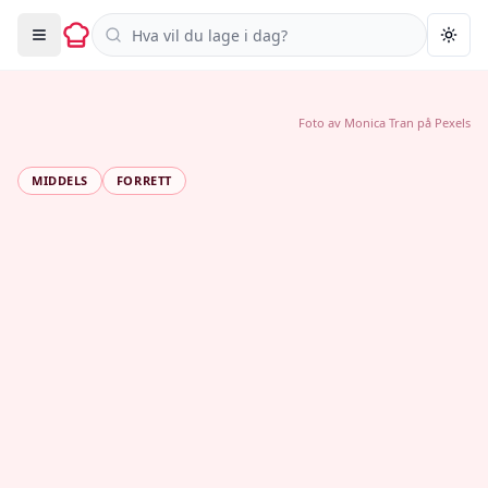
Søk i oppskrifter
Togg
Foto av
Monica Tran
på
Pexels
MIDDELS
FORRETT