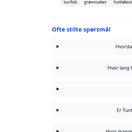
tunfisk
grønnsaker
hvitløksv
Ofte stilte spørsmål
Hvorda
Hvor lang 
Er Tun
Hvor mange 