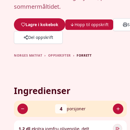
sommermåltidet.
Lagre i kokebok
Hopp til oppskrift
S
Del oppskrift
NORGES MATFAT
›
OPPSKRIFTER
›
FORRETT
Ingredienser
4
porsjoner
1.2 dl
ekstra jomfru olivenolje, delt