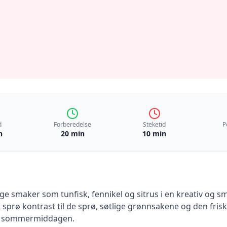
d
Forberedelse
Steketid
P
n
20 min
10 min
smaker som tunfisk, fennikel og sitrus i en kreativ og sma
sprø kontrast til de sprø, søtlige grønnsakene og den frisk
på sommermiddagen.