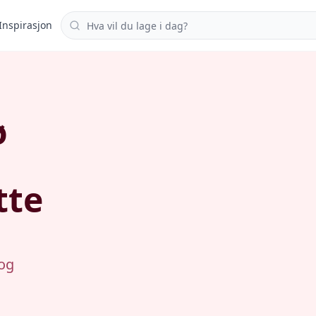
Søk i oppskrifter
Inspirasjon
ø
tte
 og