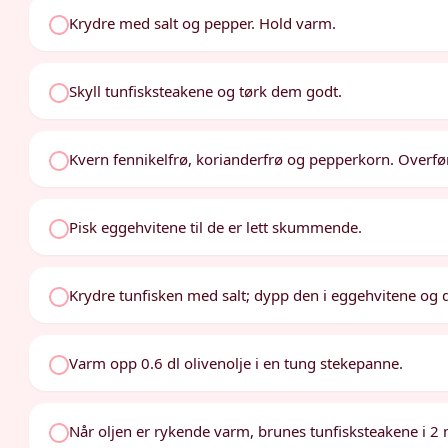
Krydre med salt og pepper. Hold varm.
Skyll tunfisksteakene og tørk dem godt.
Kvern fennikelfrø, korianderfrø og pepperkorn. Overfør 
Pisk eggehvitene til de er lett skummende.
Krydre tunfisken med salt; dypp den i eggehvitene og 
Varm opp 0.6 dl olivenolje i en tung stekepanne.
Når oljen er rykende varm, brunes tunfisksteakene i 2 mi