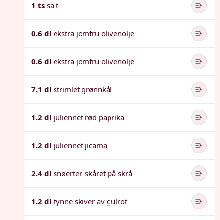
1 ts
salt
0.6 dl
ekstra jomfru olivenolje
0.6 dl
ekstra jomfru olivenolje
7.1 dl
strimlet grønnkål
1.2 dl
juliennet rød paprika
1.2 dl
juliennet jicama
2.4 dl
snøerter, skåret på skrå
1.2 dl
tynne skiver av gulrot