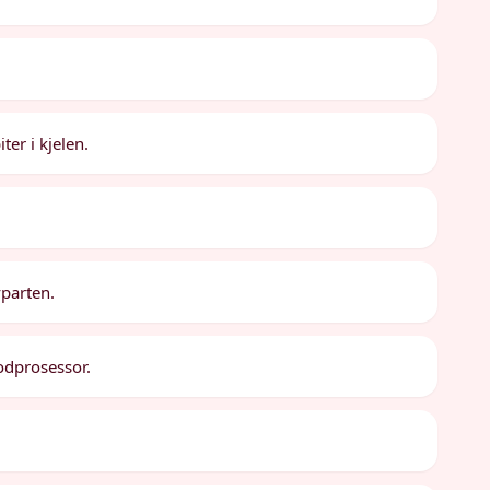
ter i kjelen.
vparten.
odprosessor.