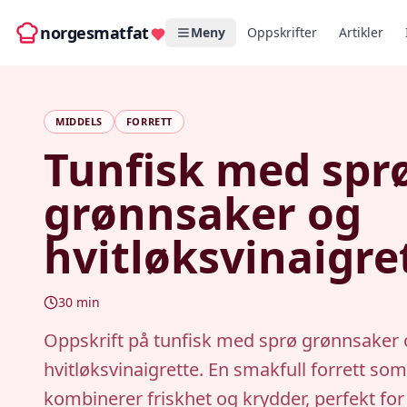
norgesmatfat
Meny
Oppskrifter
Artikler
MIDDELS
FORRETT
Tunfisk med spr
grønnsaker og
hvitløksvinaigre
30
min
Oppskrift på tunfisk med sprø grønnsaker
hvitløksvinaigrette. En smakfull forrett som
kombinerer friskhet og krydder, perfekt for