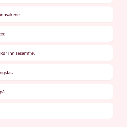
rønnsakene.
er.
 Rør inn sesamfrø.
ngsfat.
på.