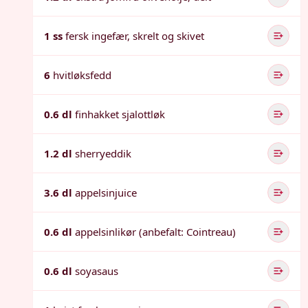
1 ss
fersk ingefær, skrelt og skivet
6
hvitløksfedd
0.6 dl
finhakket sjalottløk
1.2 dl
sherryeddik
3.6 dl
appelsinjuice
0.6 dl
appelsinlikør (anbefalt: Cointreau)
0.6 dl
soyasaus