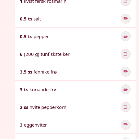
1
kvist fersk rosmarin
0.5 ts
salt
0.5 ts
pepper
6
(200 g) tunfisksteiker
3.5 ss
fennikelfrø
3 ts
korianderfrø
2 ss
hvite pepperkorn
3
eggehviter