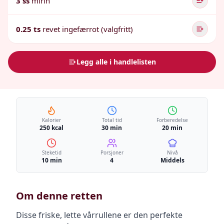
3 ss
mirin
0.25 ts
revet ingefærrot (valgfritt)
Legg alle i handlelisten
Kalorier
Total tid
Forberedelse
250 kcal
30 min
20 min
Steketid
Porsjoner
Nivå
10 min
4
Middels
Om denne retten
Disse friske, lette vårrullene er den perfekte