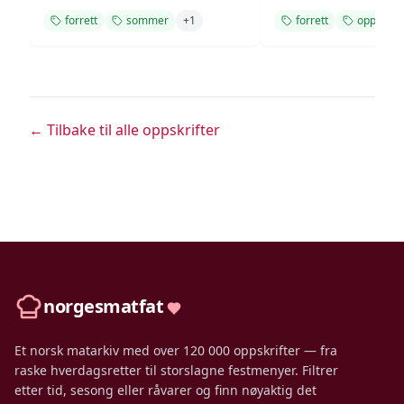
forrett
sommer
+
1
forrett
oppskrift
← Tilbake til alle oppskrifter
norgesmatfat
Et norsk matarkiv med over 120 000 oppskrifter — fra
raske hverdagsretter til storslagne festmenyer. Filtrer
etter tid, sesong eller råvarer og finn nøyaktig det