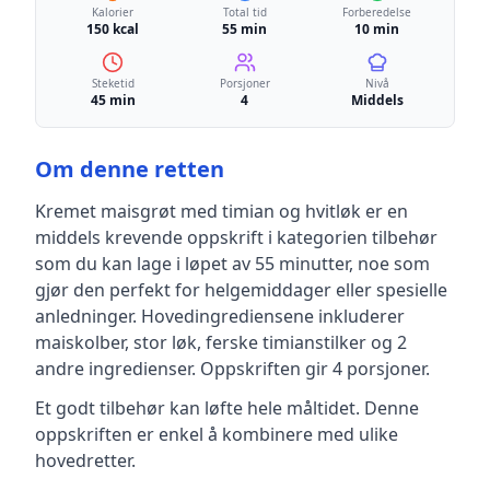
Kalorier
Total tid
Forberedelse
150 kcal
55 min
10 min
Steketid
Porsjoner
Nivå
45 min
4
Middels
Om denne retten
Kremet maisgrøt med timian og hvitløk
er en
middels krevende
oppskrift
i kategorien tilbehør
som du kan lage i løpet av 55 minutter, noe som
gjør den perfekt for helgemiddager eller spesielle
anledninger
.
Hovedingrediensene inkluderer
maiskolber, stor løk, ferske timianstilker
og 2
andre ingredienser
.
Oppskriften gir
4
porsjoner.
Et godt tilbehør kan løfte hele måltidet. Denne
oppskriften er enkel å kombinere med ulike
hovedretter.