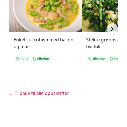
Enkel succotash med bacon
Stekte grønnsake
og mais
hvitløk
mais
tilbehør
tilbehør
hvitløk
← Tilbake til alle oppskrifter