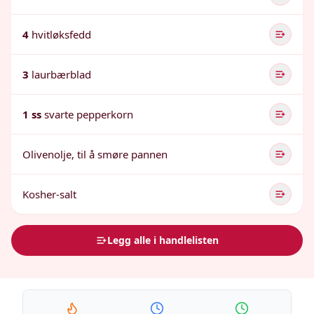
4
hvitløksfedd
3
laurbærblad
1 ss
svarte pepperkorn
Olivenolje, til å smøre pannen
Kosher-salt
Legg alle i handlelisten