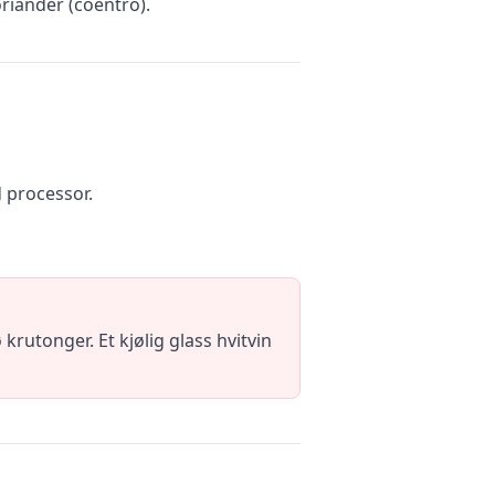
oriander (coentro).
 processor.
utonger. Et kjølig glass hvitvin