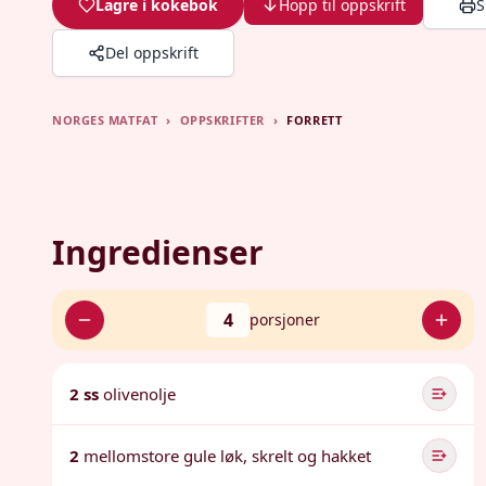
Lagre i kokebok
Hopp til oppskrift
S
Del oppskrift
NORGES MATFAT
›
OPPSKRIFTER
›
FORRETT
Ingredienser
4
porsjoner
2 ss
olivenolje
2
mellomstore gule løk, skrelt og hakket