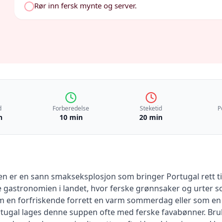
Rør inn fersk mynte og server.
d
Forberedelse
Steketid
P
n
10 min
20 min
n er en sann smakseksplosjon som bringer Portugal rett til 
e gastronomien i landet, hvor ferske grønnsaker og urter 
m en forfriskende forrett en varm sommerdag eller som en
rtugal lages denne suppen ofte med ferske favabønner. Bru