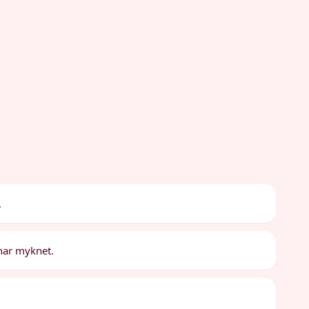
.
 har myknet.