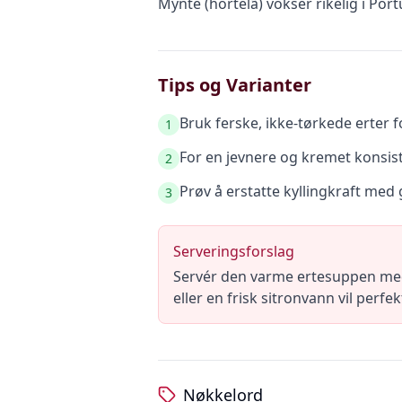
Mynte (hortelã) vokser rikelig i Por
Tips og Varianter
Bruk ferske, ikke-tørkede erter 
1
For en jevnere og kremet konsis
2
Prøv å erstatte kyllingkraft med
3
Serveringsforslag
Servér den varme ertesuppen med e
eller en frisk sitronvann vil perf
Nøkkelord