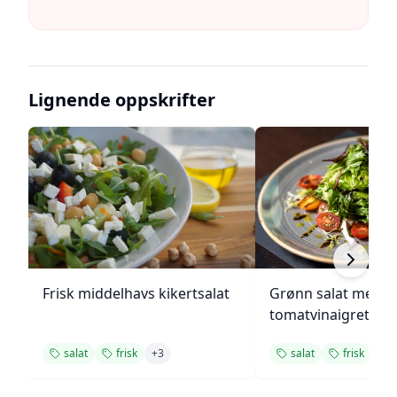
Lignende oppskrifter
Frisk middelhavs kikertsalat
Grønn salat med h
tomatvinaigrette
salat
frisk
+
3
salat
frisk
+
2