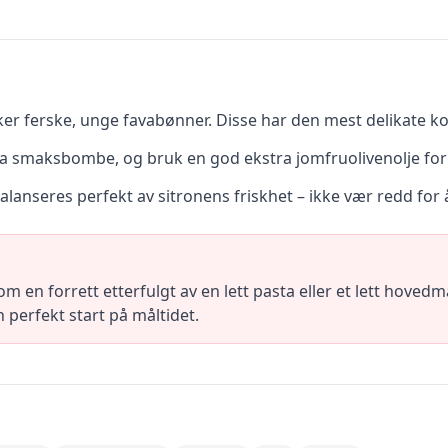
uker ferske, unge favabønner. Disse har den mest delikate 
a smaksbombe, og bruk en god ekstra jomfruolivenolje for 
lanseres perfekt av sitronens friskhet – ikke vær redd for
 en forrett etterfulgt av en lett pasta eller et lett hove
en perfekt start på måltidet.