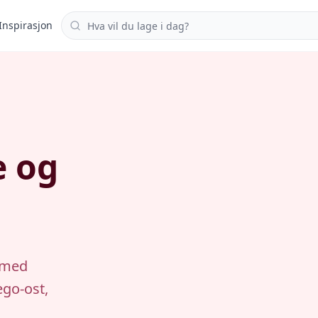
Søk i oppskrifter
Inspirasjon
e og
t med
ego-ost,