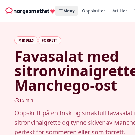
norgesmatfat
Meny
Oppskrifter
Artikler
MIDDELS
FORRETT
Favasalat med
sitronvinaigrett
Manchego-ost
15
min
Oppskrift på en frisk og smakfull favasala
sitronvinaigrette og tynne skiver av Manch
perfekt for sommeren eller som forrett.