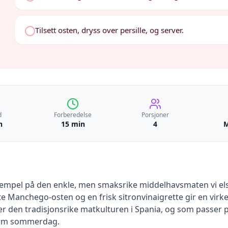
Tilsett osten, dryss over persille, og server.
d
Forberedelse
Porsjoner
n
15 min
4
M
sempel på den enkle, men smaksrike middelhavsmaten vi els
 Manchego-osten og en frisk sitronvinaigrette gir en virk
rer den tradisjonsrike matkulturen i Spania, og som passer p
 varm sommerdag.