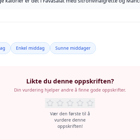
 kalorier er det i Favasalat med sitronvinaigrette og Man
dag
Enkel middag
Sunne middager
Likte du denne oppskriften?
Din vurdering hjelper andre å finne gode oppskrifter.
Vær den første til å
vurdere denne
oppskriften!