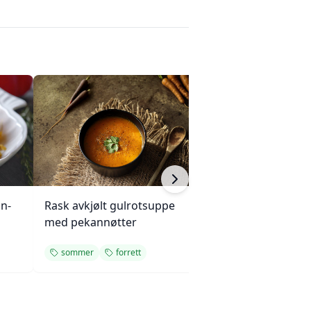
on-
Rask avkjølt gulrotsuppe
Frisk middelhavs
med pekannøtter
sommer
forrett
salat
somme