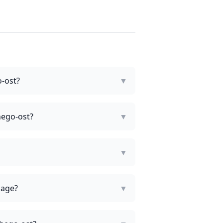
-ost?
▼
hego-ost?
▼
▼
lage?
▼