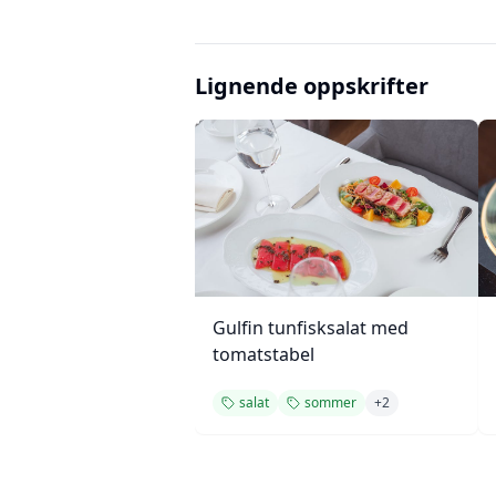
Lignende oppskrifter
Gulfin tunfisksalat med
tomatstabel
salat
sommer
+
2