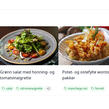
Grønn salat med honning- og
Potet- og ostefylte wont
tomatvinaigrette
pakker
salat
sitronvinaigrette
+
2
manchego ost
forrett