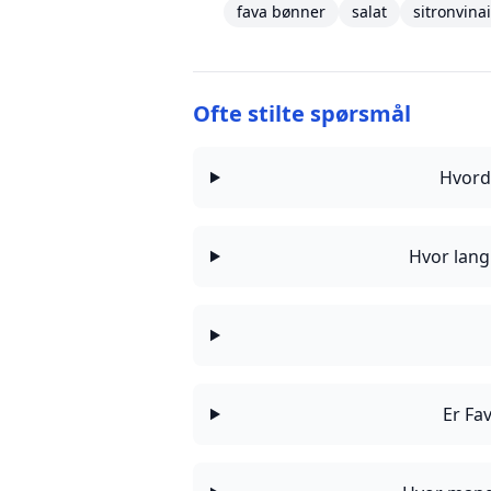
fava bønner
salat
sitronvina
Ofte stilte spørsmål
Hvord
Hvor lang
Er Fa