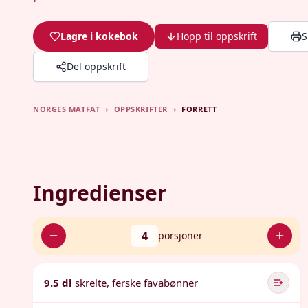
Lagre i kokebok
Hopp til oppskrift
S
Del oppskrift
NORGES MATFAT
›
OPPSKRIFTER
›
FORRETT
Ingredienser
4
porsjoner
9.5 dl
skrelte, ferske favabønner