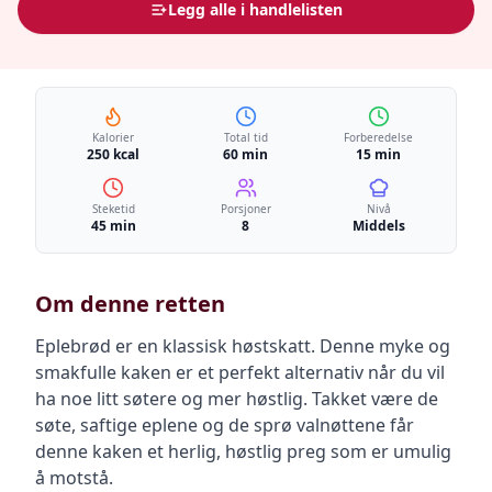
Legg alle i handlelisten
Kalorier
Total tid
Forberedelse
250 kcal
60 min
15 min
Steketid
Porsjoner
Nivå
45 min
8
Middels
Om denne retten
Eplebrød er en klassisk høstskatt. Denne myke og
smakfulle kaken er et perfekt alternativ når du vil
ha noe litt søtere og mer høstlig. Takket være de
søte, saftige eplene og de sprø valnøttene får
denne kaken et herlig, høstlig preg som er umulig
å motstå.