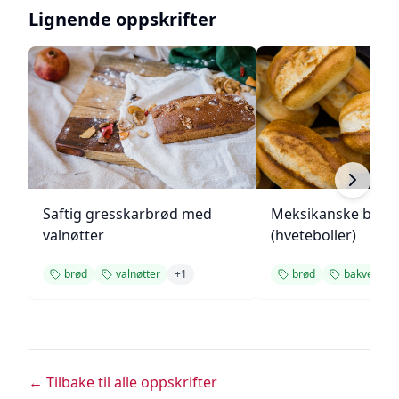
Lignende oppskrifter
Saftig gresskarbrød med
Meksikanske bolill
valnøtter
(hveteboller)
brød
valnøtter
+
1
brød
bakverk
← Tilbake til alle oppskrifter