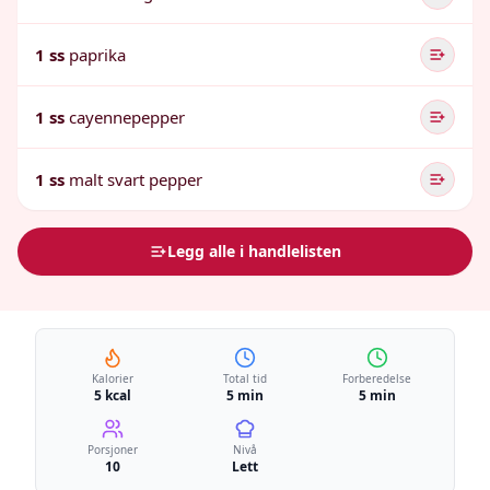
1 ss
paprika
1 ss
cayennepepper
1 ss
malt svart pepper
Legg alle i handlelisten
Kalorier
Total tid
Forberedelse
5 kcal
5 min
5 min
Porsjoner
Nivå
10
Lett