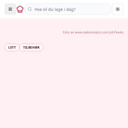
Søk i oppskrifter
Togg
Foto av
www.kaboompics.com
på
Pexels
LETT
TILBEHØR