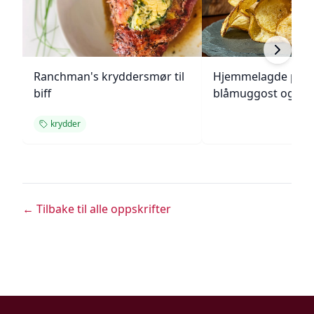
Ranchman's kryddersmør til
Hjemmelagde pote
biff
blåmuggost og gre
krydder
← Tilbake til alle oppskrifter