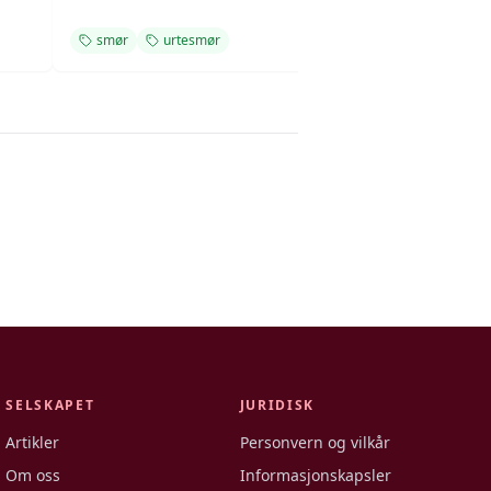
smør
urtesmør
enkel
SELSKAPET
JURIDISK
Artikler
Personvern og vilkår
Om oss
Informasjonskapsler