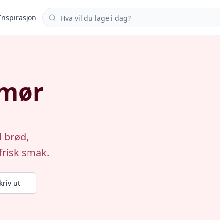
Søk i oppskrifter
Inspirasjon
smør
l brød,
 frisk smak.
kriv ut