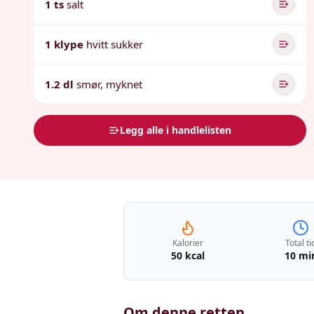
1 ts
salt
1 klype
hvitt sukker
1.2 dl
smør, myknet
Legg alle i handlelisten
Kalorier
Total ti
50 kcal
10 mi
Om denne retten