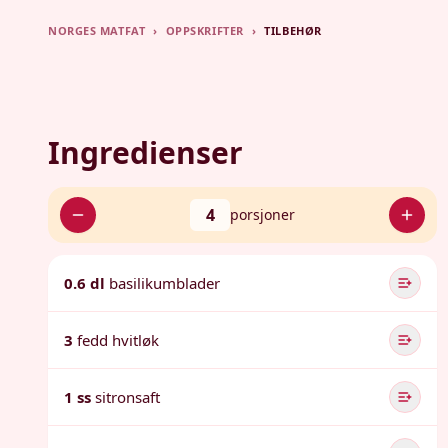
NORGES MATFAT
›
OPPSKRIFTER
›
TILBEHØR
Ingredienser
4
porsjoner
0.6 dl
basilikumblader
3
fedd hvitløk
1 ss
sitronsaft