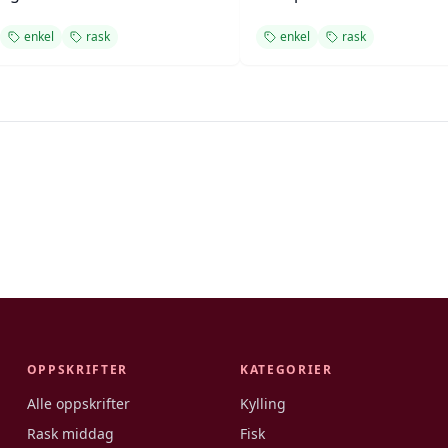
enkel
rask
enkel
rask
OPPSKRIFTER
KATEGORIER
Alle oppskrifter
Kylling
Rask middag
Fisk