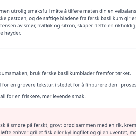
en utrolig smaksfull måte å tilføre maten din en velbalanse
nske pestoen, og de saftige bladene fra fersk basilikum gir 
nsen av smør, hvitløk og sitron, skaper dette en rikholdi
nye høyder.
likumsmaken, bruk ferske basilikumblader fremfor tørket.
 for en grovere tekstur, i stedet for å finpurere den i prose
kall for en friskere, mer levende smak.
sk å smøre på ferskt, grovt brød sammen med en rik, kremet
løfte enhver grillet fisk eller kyllingfilet og gi en uvente