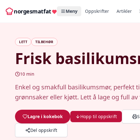
norgesmatfat
Meny
Oppskrifter
Artikler
LETT
TILBEHØR
Frisk basilikum
10
min
Enkel og smakfull basilikumsmør, perfekt ti
grønnsaker eller kjøtt. Lett å lage og full av
Lagre i kokebok
Hopp til oppskrift
S
Del oppskrift