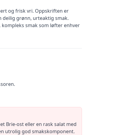
rt og frisk vri. Oppskriften er
en deilig grønn, urteaktig smak.
g, kompleks smak som løfter enhver
ssoren.
 Brie-ost eller en rask salat med
t, men utrolig god smakskomponent.