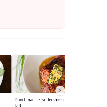
Ranchman's kryddersmør til
Hjemmelagde po
biff
blåmuggost og g