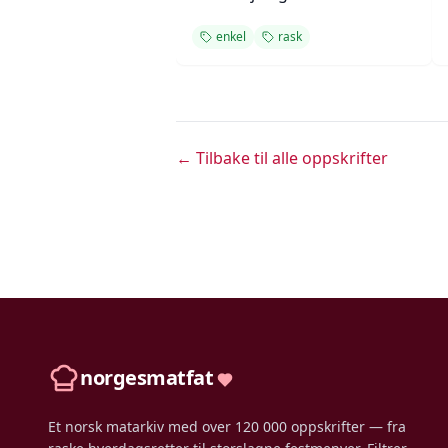
enkel
rask
← Tilbake til alle oppskrifter
norgesmatfat
Et norsk matarkiv med over 120 000 oppskrifter — fra