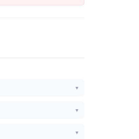
▼
▼
▼