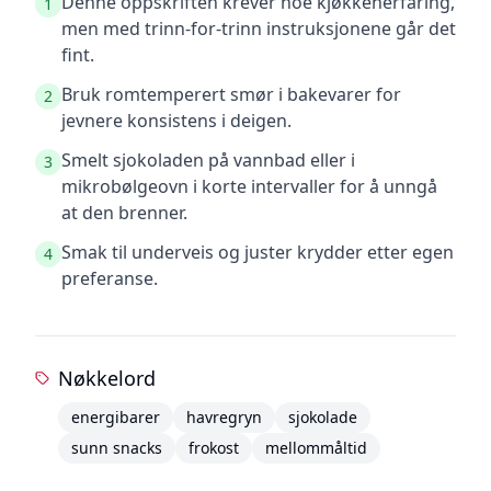
Denne oppskriften krever noe kjøkkenerfaring,
1
men med trinn-for-trinn instruksjonene går det
fint.
Bruk romtemperert smør i bakevarer for
2
jevnere konsistens i deigen.
Smelt sjokoladen på vannbad eller i
3
mikrobølgeovn i korte intervaller for å unngå
at den brenner.
Smak til underveis og juster krydder etter egen
4
preferanse.
Nøkkelord
energibarer
havregryn
sjokolade
sunn snacks
frokost
mellommåltid