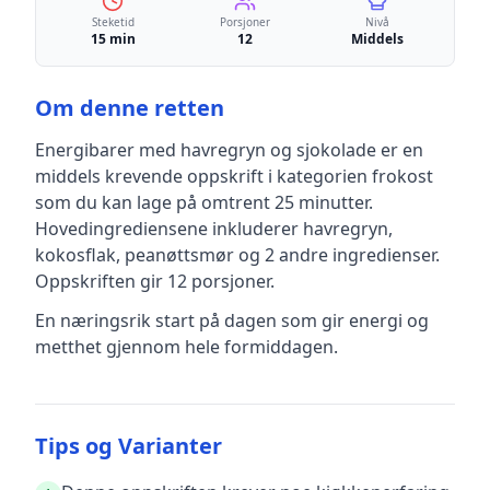
Steketid
Porsjoner
Nivå
15 min
12
Middels
Om denne retten
Energibarer med havregryn og sjokolade
er en
middels krevende
oppskrift
i kategorien frokost
som du kan lage på omtrent 25 minutter
.
Hovedingrediensene inkluderer
havregryn,
kokosflak, peanøttsmør
og 2 andre ingredienser
.
Oppskriften gir
12
porsjoner.
En næringsrik start på dagen som gir energi og
metthet gjennom hele formiddagen.
Tips og Varianter