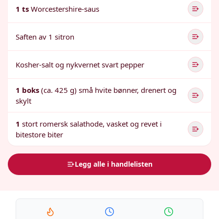
1 ts
Worcestershire-saus
Saften av 1 sitron
Kosher-salt og nykvernet svart pepper
1 boks
(ca. 425 g) små hvite bønner, drenert og
skylt
1
stort romersk salathode, vasket og revet i
bitestore biter
Legg alle i handlelisten