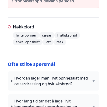
sitronbasert sprudlevann på siden.
Nøkkelord
hvite bønner
cæsar
hvitløksbrød
enkel oppskrift
lett
rask
Ofte stilte spørsmål
Hvordan lager man Hvit bønnesalat med
▼
cæsardressing og hvitløksbrød?
Hvor lang tid tar det å lage Hvit
bønnesalat med cæsardressing og
▼