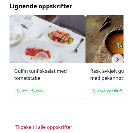
Lignende oppskrifter
Gulfin tunfisksalat med
Rask avkjølt gulro
tomatstabel
med pekannøtter
lett
rask
enkel oppskrift
r
← Tilbake til alle oppskrifter