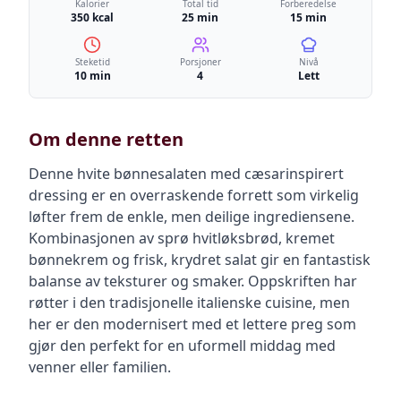
Kalorier
Total tid
Forberedelse
350 kcal
25 min
15 min
Steketid
Porsjoner
Nivå
10 min
4
Lett
Om denne retten
Denne hvite bønnesalaten med cæsarinspirert
dressing er en overraskende forrett som virkelig
løfter frem de enkle, men deilige ingrediensene.
Kombinasjonen av sprø hvitløksbrød, kremet
bønnekrem og frisk, krydret salat gir en fantastisk
balanse av teksturer og smaker. Oppskriften har
røtter i den tradisjonelle italienske cuisine, men
her er den modernisert med et lettere preg som
gjør den perfekt for en uformell middag med
venner eller familien.