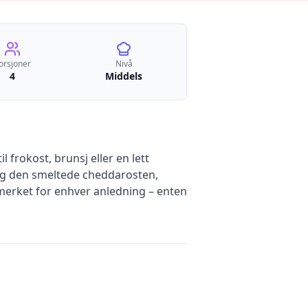
orsjoner
Nivå
4
Middels
frokost, brunsj eller en lett
og den smeltede cheddarosten,
merket for enhver anledning – enten