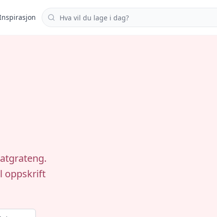
Søk i oppskrifter
Inspirasjon
natgrateng.
l oppskrift