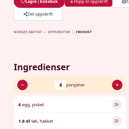
Lagre i kokebok
Hopp til oppskrift
S
Del oppskrift
NORGES MATFAT
›
OPPSKRIFTER
›
FROKOST
Ingredienser
4
porsjoner
6
egg, pisket
1.8 dl
løk, hakket