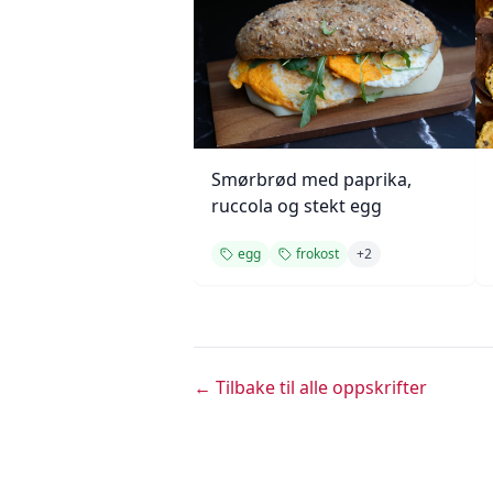
Smørbrød med paprika,
ruccola og stekt egg
egg
frokost
+
2
← Tilbake til alle oppskrifter