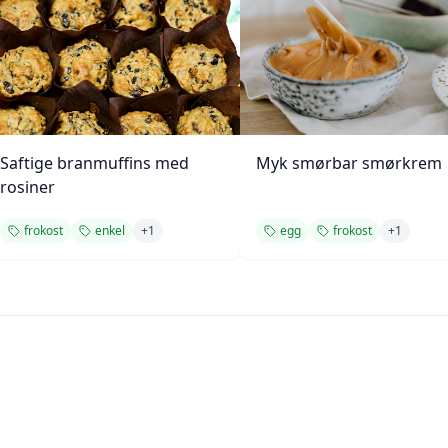
Saftige branmuffins med
Myk smørbar smørkrem
rosiner
frokost
enkel
+
1
egg
frokost
+
1