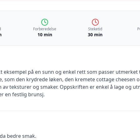
d
Forberedelse
Steketid
P
n
10 min
30 min
 eksempel på en sunn og enkel rett som passer utmerket til 
e, som den krydrede løken, den kremete cottage cheesen 
 av teksturer og smaker. Oppskriften er enkel å lage og ut
r en festlig brunsj.
nda bedre smak.