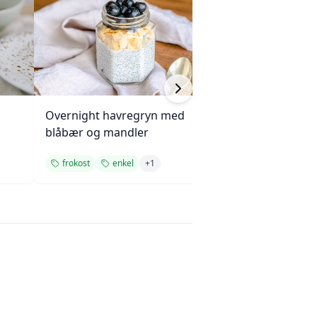
Overnight havregryn med
Grønnkål- og ba
blåbær og mandler
frokost
enkel
+
1
frokost
enkel