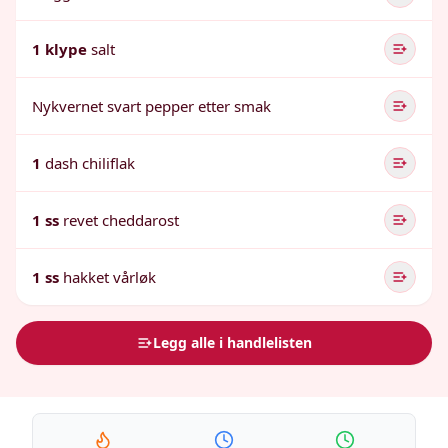
1 klype
salt
Nykvernet svart pepper etter smak
1
dash chiliflak
1 ss
revet cheddarost
1 ss
hakket vårløk
Legg alle i handlelisten