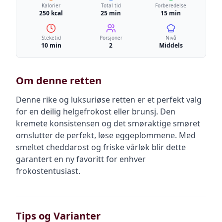
Kalorier
Total tid
Forberedelse
250 kcal
25 min
15 min
Steketid
Porsjoner
Nivå
10 min
2
Middels
Om denne retten
Denne rike og luksuriøse retten er et perfekt valg
for en deilig helgefrokost eller brunsj. Den
kremete konsistensen og det smøraktige smøret
omslutter de perfekt, løse eggeplommene. Med
smeltet cheddarost og friske vårløk blir dette
garantert en ny favoritt for enhver
frokostentusiast.
Tips og Varianter