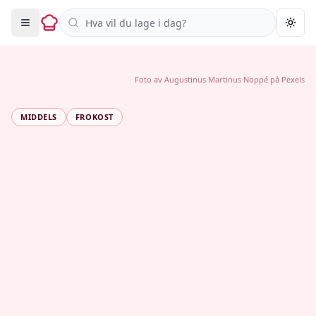
Søk i oppskrifter
Togg
Foto av
Augustinus Martinus Noppé
på
Pexels
MIDDELS
FROKOST