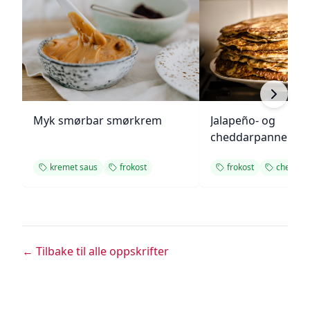
Myk smørbar smørkrem
Jalapeño- og
cheddarpannekak
kremet saus
frokost
frokost
cheddar
← Tilbake til alle oppskrifter