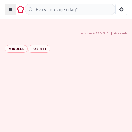
Søk i oppskrifter
Togg
Foto av
FOX ^.ᆽ.^= ∫
på
Pexels
MIDDELS
FORRETT