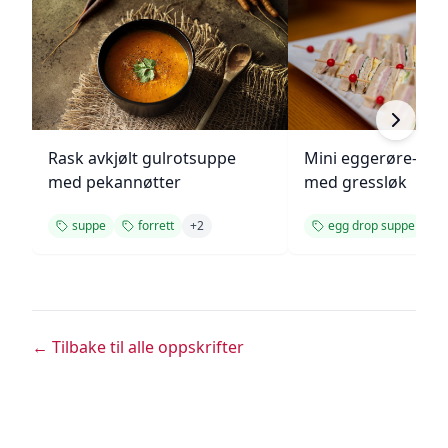
Rask avkjølt gulrotsuppe
Mini eggerøre-san
med pekannøtter
med gressløk
suppe
forrett
+
2
egg drop suppe
← Tilbake til alle oppskrifter