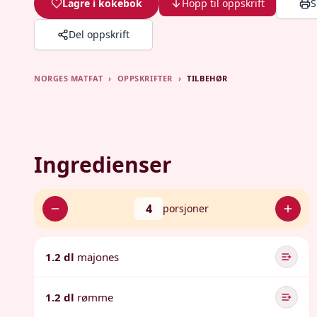
Lagre i kokebok
Hopp til oppskrift
S
Del oppskrift
NORGES MATFAT
›
OPPSKRIFTER
›
TILBEHØR
Ingredienser
4
porsjoner
1.2 dl
majones
1.2 dl
rømme