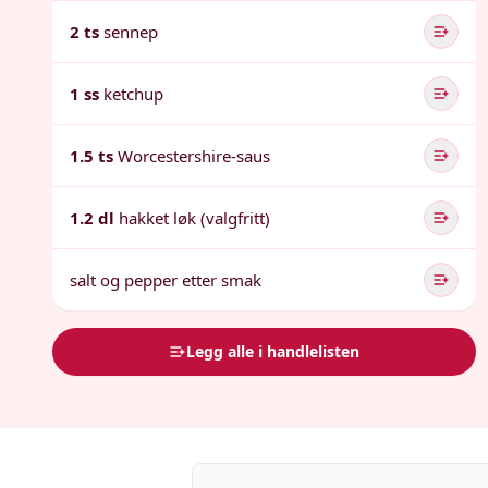
2 ts
sennep
1 ss
ketchup
1.5 ts
Worcestershire-saus
1.2 dl
hakket løk (valgfritt)
salt og pepper etter smak
Legg alle i handlelisten