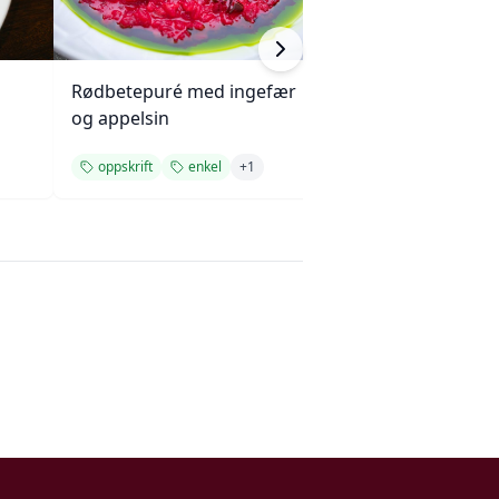
Rødbetepuré med ingefær
Knuste poteter 
og appelsin
olivenolje og sit
oppskrift
enkel
+
1
enkel
tilbehø